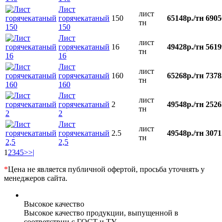
Лист
лист
горячекатаный
150
65148р./тн
6905
тн
150
Лист
лист
горячекатаный
16
49428р./тн
5619
тн
16
Лист
лист
горячекатаный
160
65268р./тн
7378
тн
160
Лист
лист
горячекатаный
2
49548р./тн
2526
тн
2
Лист
лист
горячекатаный
2.5
49548р./тн
3071
тн
2,5
1
2
3
4
5
>
>|
*
Цена не является публичной офертой, просьба уточнять у
менеджеров сайта.
Высокое качество
Высокое качество продукции, выпущенной в
соответствии с ГОСТ и ТУ