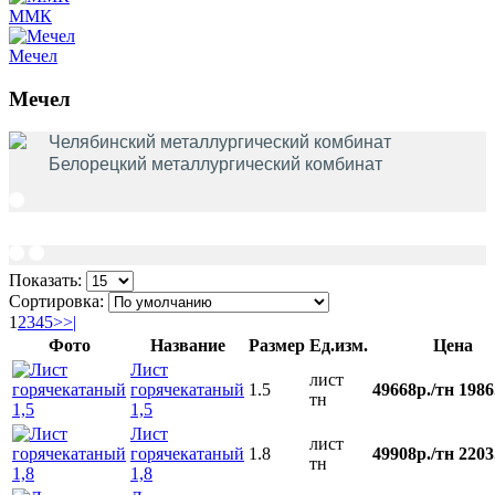
ММК
Мечел
Мечел
Челябинский металлургический комбинат
Белорецкий металлургический комбинат
Показать:
Сортировка:
1
2
3
4
5
>
>|
Фото
Название
Размер
Ед.изм.
Цена
Лист
лист
горячекатаный
1.5
49668р./тн
1986
тн
1,5
Лист
лист
горячекатаный
1.8
49908р./тн
2203
тн
1,8