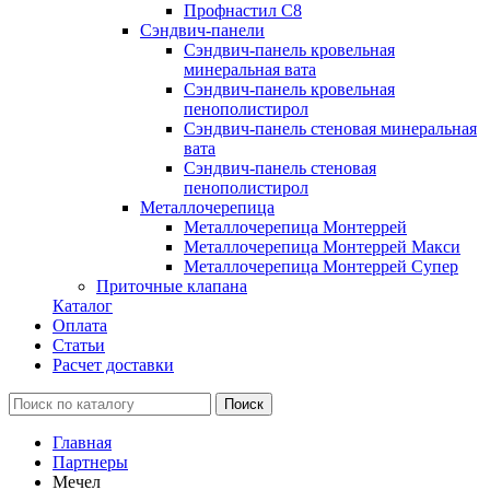
Профнастил С8
Сэндвич-панели
Сэндвич-панель кровельная
минеральная вата
Сэндвич-панель кровельная
пенополистирол
Сэндвич-панель стеновая минеральная
вата
Сэндвич-панель стеновая
пенополистирол
Металлочерепица
Металлочерепица Монтеррей
Металлочерепица Монтеррей Макси
Металлочерепица Монтеррей Супер
Приточные клапана
Каталог
Оплата
Статьи
Расчет доставки
Главная
Партнеры
Мечел