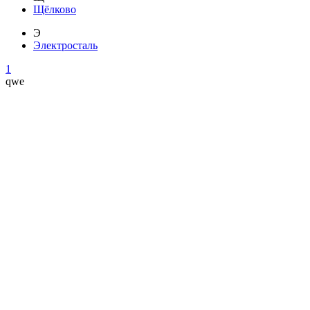
Щёлково
Э
Электросталь
1
qwe