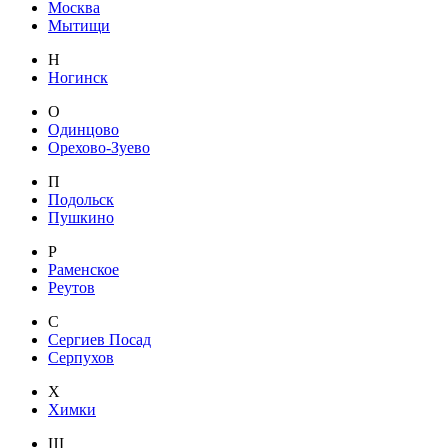
Москва
Мытищи
Н
Ногинск
О
Одинцово
Орехово-Зуево
П
Подольск
Пушкино
Р
Раменское
Реутов
С
Сергиев Посад
Серпухов
Х
Химки
Щ