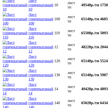
Лист
лист
горячекатаный
10
49548р./тн
1758
тн
10
Лист
лист
горячекатаный
100
65148р./тн
4605
тн
100
Лист
лист
горячекатаный
110
65508р./тн
5093
тн
110
Лист
лист
горячекатаный
12
48228р./тн
2044
тн
12
Лист
лист
горячекатаный
120
65148р./тн
5524
тн
120
Лист
лист
горячекатаный
130
65148р./тн
5987
тн
130
Лист
лист
горячекатаный
14
49428р./тн
4893
тн
14
Лист
лист
горячекатаный
140
65028р./тн
6434
тн
140