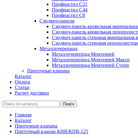
Профнастил С21
Профнастил С44
Профнастил С8
Сэндвич-панели
Сэндвич-панель кровельная минеральна
Сэндвич-панель кровельная пенополист
Сэндвич-панель стеновая минеральная в
Сэндвич-панель стеновая пенополистир
Металлочерепица
Металлочерепица Монтеррей
Металлочерепица Монтеррей Макси
Металлочерепица Монтеррей Супер
Приточные клапана
Каталог
Оплата
Статьи
Расчет доставки
Главная
Каталог
Приточные клапана
Приточный клапан КИВ/КПВ-125