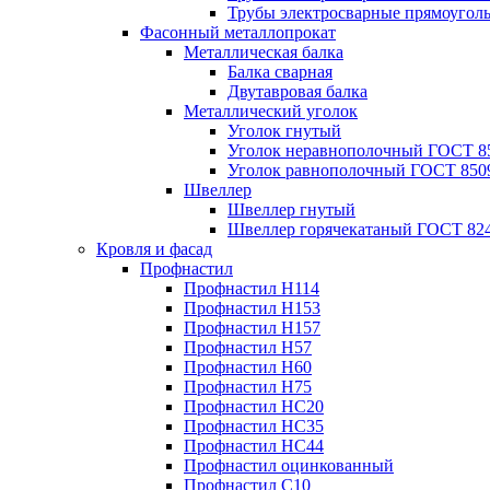
Трубы электросварные прямоугол
Фасонный металлопрокат
Металлическая балка
Балка сварная
Двутавровая балка
Металлический уголок
Уголок гнутый
Уголок неравнополочный ГОСТ 8
Уголок равнополочный ГОСТ 850
Швеллер
Швеллер гнутый
Швеллер горячекатаный ГОСТ 824
Кровля и фасад
Профнастил
Профнастил Н114
Профнастил Н153
Профнастил Н157
Профнастил Н57
Профнастил Н60
Профнастил Н75
Профнастил НС20
Профнастил НС35
Профнастил НС44
Профнастил оцинкованный
Профнастил С10