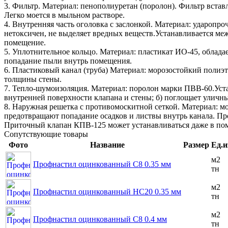
3. Фильтр. Материал: пенополиуретан (поролон). Фильтр встав
Легко моется в мыльном растворе.
4. Внутренняя часть оголовка с заслонкой. Материал: ударопр
нетоксичен, не выделяет вредных веществ.Устанавливается ме
помещение.
5. Уплотнительное кольцо. Материал: пластикат ИО-45, облад
попадание пыли внутрь помещения.
6. Пластиковый канал (труба) Материал: морозостойкий полиэт
толщины стены.
7. Тепло-шумоизоляция. Материал: поролон марки ПВВ-60.Уста
внутренней поверхности клапана и стены; б) поглощает уличн
8. Наружная решетка с противомоскитной сеткой. Материал: мо
предотвращают попадание осадков и листвы внутрь канала. Пр
Приточный клапан КПВ-125 может устанавливаться даже в поме
Сопутствующие товары
Фото
Название
Размер
Ед.и
м2
Профнастил оцинкованный С8 0.35 мм
тн
м2
Профнастил оцинкованный НС20 0.35 мм
тн
м2
Профнастил оцинкованный С8 0.4 мм
тн