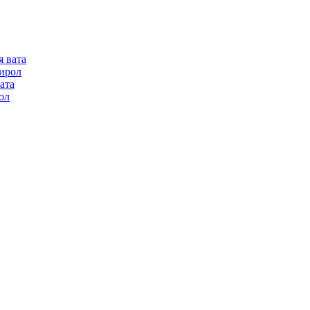
я вата
ирол
ата
ол