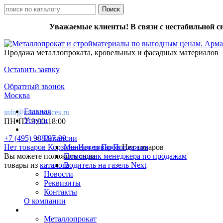
Уважаемые клиенты! В связи с нестабильной с
Продажа металлопроката, кровельных и фасадных материалов
Оставить заявку
Обратный звонок
Москва
Главная
info@mk-services.ru
Услуги
ПН-ПТ 9:00-18:00
+7 (495) 988-97-99
Вакансии
Нет товаров
Корзина
Менеджер По Продажам
Нет товаров
Нет товаров
Вы можете положить сюда
Помощник менеджера по продажам
товары из
каталога
Водитель на газель Next
Новости
Реквизиты
Контакты
О компании
Металлопрокат