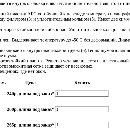
ляется внутрь оголовка и является дополнительной защитой от 
очный пластик АБС устойчивый к перепаду температур и ультрафи
жду фильтром (3) и уплотнительным кольцом (5). Имеет две сим
ает морозостойкостью и гибкостью. Уплотнительное кольцо фикс
илен. Выдерживает температуру до -50 С без деформаций. Диаме
навливается внутрь пластиковой трубы (6).Тепло-шумоизоляция
ые шумы.
розостойкий пластик. Решетка устанавливается на пластиковый 
отивомоскитная сетка защищает от насекомых.
щениях, где нет окон.
зм.
Цена
Купить
240р.
длина под заказ*
260р.
длина под заказ*
265р.
длина под заказ*