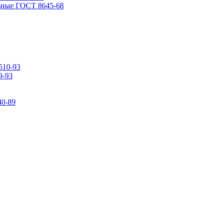
ьные ГОСТ 8645-68
510-93
9-93
0-89