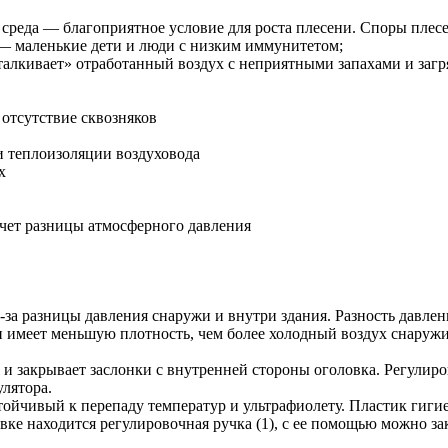
 среда — благоприятное условие для роста плесени. Споры плес
 — маленькие дети и люди с низким иммунитетом;
алкивает» отработанный воздух с неприятными запахами и загр
 отсутствие сквозняков
и теплоизоляции воздуховода
х
счет разницы атмосферного давления
-за разницы давления снаружи и внутри здания. Разность давле
и имеет меньшую плотность, чем более холодный воздух снаруж
ет и закрывает заслонки с внутренней стороны оголовка. Регули
улятора.
йчивый к перепаду температур и ультрафиолету. Пластик гигиен
ке находится регулировочная ручка (1), с ее помощью можно зак