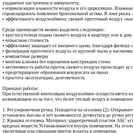
ухудшение настроения и иммунитета;
• нормализации влажности воздуха и его циркуляции. Влажная
спровоцировать появление бронхиальной астмы. В зоне риска
• эффективного воздухообмена: свежий приточный воздух «выт
Среди преимуществ можно выделить следующие:
• круглосуточная подача свежего воздуха в квартиру или в дом,
• невысокая стоимость
• эффективно защищает от внешнего шума, благодаря фильтру 
• фильтрация приточного воздуха от крупной пыли и насекомы
• компактные размеры
• монтаж клапана без нарушения конструкции стены
• автономность работы.приток свежего воздуха происходит за 
• предотвращение образования конденсата на окнах
• простота эксплуатации, долговечность
Принцип работы:
При естественной вентиляции воздухообмен осуществляется из
возникающим из-за того, что более теплый воздух в помещени
1. Регулировочная ручка. Находится на оголовке (2). Открыва
установлен высоко и нет возможности дотянуться до ручки рег
2. Крышка оголовка. Материал: ударопрочный пластик АБС усто
вредных веществ.Устанавливается внутрь помещения. На оголов
увеличивая или уменьшая приток воздуха в помещение.