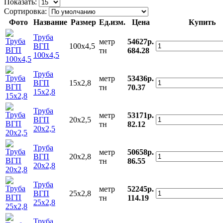
Показать:
Сортировка:
Фото
Название
Размер
Ед.изм.
Цена
Купить
Труба
метр
54627р.
ВГП
100х4,5
тн
684.28
100х4,5
Труба
метр
53436р.
ВГП
15х2,8
тн
70.37
15х2,8
Труба
метр
53171р.
ВГП
20х2,5
тн
82.12
20х2,5
Труба
метр
50658р.
ВГП
20х2,8
тн
86.55
20х2,8
Труба
метр
52245р.
ВГП
25х2,8
тн
114.19
25х2,8
Труба