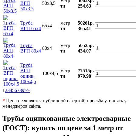
метр
50658р.
ВГП
50х3,5
тн
254.63
50х3,5
Труба
метр
50261р.
65х4
ВГП 65х4
тн
365.41
Труба
метр
50525р.
80х4
ВГП 80х4
тн
434.07
Труба
ВГП
метр
77515р.
100х4,5
оцинк.
тн
970.98
100х4,5
1
2
3
4
5
6
7
8
9
>
>|
*
Цена не является публичной офертой, просьба уточнять у
менеджеров сайта.
Трубы оцинкованные электросварные
(ГОСТ): купить по цене за 1 метр от