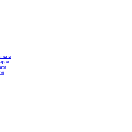
я вата
ирол
ата
ол