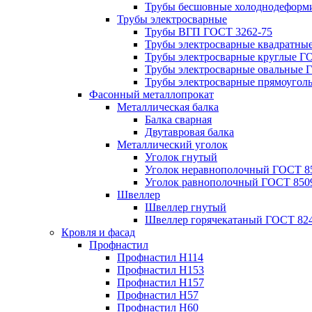
Трубы бесшовные холоднодеформ
Трубы электросварные
Трубы ВГП ГОСТ 3262-75
Трубы электросварные квадратны
Трубы электросварные круглые Г
Трубы электросварные овальные 
Трубы электросварные прямоугол
Фасонный металлопрокат
Металлическая балка
Балка сварная
Двутавровая балка
Металлический уголок
Уголок гнутый
Уголок неравнополочный ГОСТ 8
Уголок равнополочный ГОСТ 850
Швеллер
Швеллер гнутый
Швеллер горячекатаный ГОСТ 824
Кровля и фасад
Профнастил
Профнастил Н114
Профнастил Н153
Профнастил Н157
Профнастил Н57
Профнастил Н60