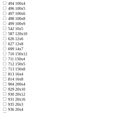
494
100х4
496
100х5
497
100х6
498
100х8
499
100х9
542
10х5
587
120х10
626
12х6
627
12х8
699
14х7
710
150х12
711
150х4
712
150х5
713
150х8
813
16х4
814
16х8
904
200х4
929
20х10
930
20х12
931
20х16
935
20х3
936
20х4