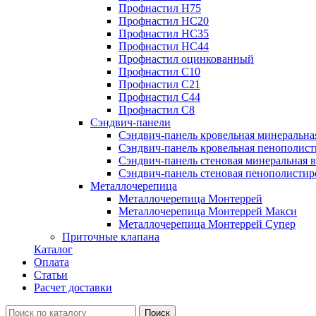
Профнастил Н75
Профнастил НС20
Профнастил НС35
Профнастил НС44
Профнастил оцинкованный
Профнастил С10
Профнастил С21
Профнастил С44
Профнастил С8
Сэндвич-панели
Сэндвич-панель кровельная минеральна
Сэндвич-панель кровельная пенополист
Сэндвич-панель стеновая минеральная в
Сэндвич-панель стеновая пенополистир
Металлочерепица
Металлочерепица Монтеррей
Металлочерепица Монтеррей Макси
Металлочерепица Монтеррей Супер
Приточные клапана
Каталог
Оплата
Статьи
Расчет доставки