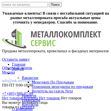
Уважаемые клиенты! В связи с нестабильной ситуацией на
рынке металлопроката просьба актуальные цены
уточнять у менеджеров. Спасибо за понимание.
Продажа металлопроката, кровельных и фасадных материалов
Оставить заявку
Главная
Обратный звонок
Услуги
Москва
Вакансии
info@mk-services.ru
Менеджер По Продажам
ПН-ПТ 9:00-18:00
Помощник менеджера по продажам
Водитель на газель Next
+7 (495) 988-97-99
Новости
Нет товаров
Корзина
Нет товаров
Нет товаров
Реквизиты
Вы можете положить сюда
Контакты
товары из
каталога
О компании