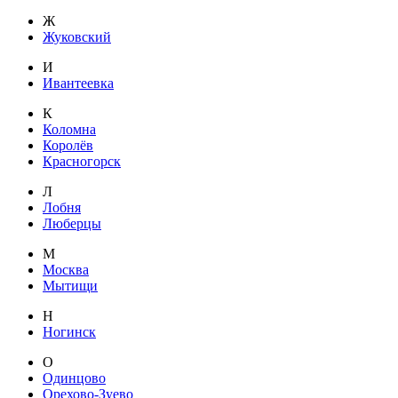
Ж
Жуковский
И
Ивантеевка
К
Коломна
Королёв
Красногорск
Л
Лобня
Люберцы
М
Москва
Мытищи
Н
Ногинск
О
Одинцово
Орехово-Зуево