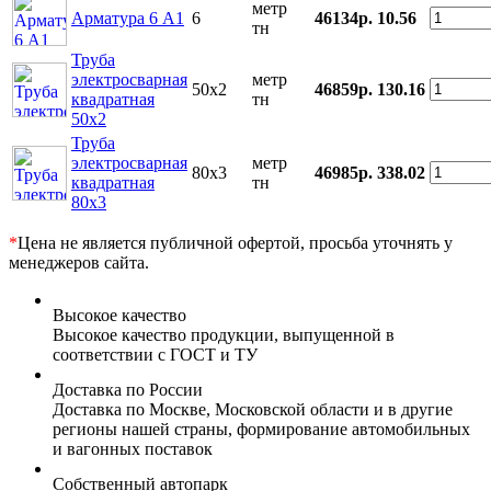
метр
Арматура 6 А1
6
46134р.
10.56
тн
Труба
электросварная
метр
50х2
46859р.
130.16
квадратная
тн
50x2
Труба
электросварная
метр
80x3
46985р.
338.02
квадратная
тн
80x3
*
Цена не является публичной офертой, просьба уточнять у
менеджеров сайта.
Высокое качество
Высокое качество продукции, выпущенной в
соответствии с ГОСТ и ТУ
Доставка по России
Доставка по Москве, Московской области и в другие
регионы нашей страны, формирование автомобильных
и вагонных поставок
Собственный автопарк