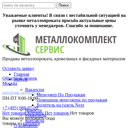
Уважаемые клиенты! В связи с нестабильной ситуацией на
рынке металлопроката просьба актуальные цены
уточнять у менеджеров. Спасибо за понимание.
Продажа металлопроката, кровельных и фасадных материалов
Оставить заявку
Главная
Обратный звонок
Услуги
Москва
Вакансии
info@mk-services.ru
Менеджер По Продажам
ПН-ПТ 9:00-18:00
Помощник менеджера по продажам
Водитель на газель Next
+7 (495) 988-97-99
Новости
Нет товаров
Корзина
Нет товаров
Нет товаров
Реквизиты
Вы можете положить сюда
Контакты
товары из
каталога
О компании