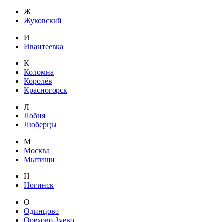
Ж
Жуковский
И
Ивантеевка
К
Коломна
Королёв
Красногорск
Л
Лобня
Люберцы
М
Москва
Мытищи
Н
Ногинск
О
Одинцово
Орехово-Зуево