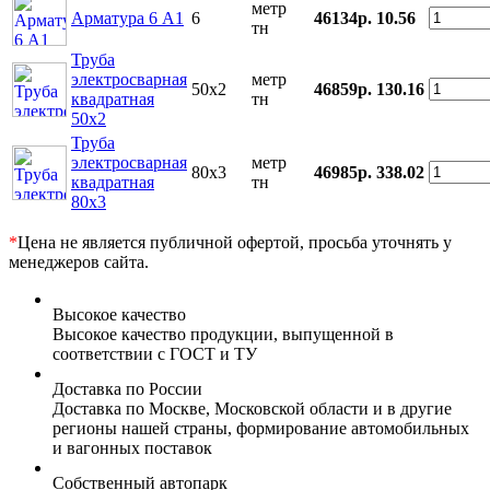
метр
Арматура 6 А1
6
46134р.
10.56
тн
Труба
электросварная
метр
50х2
46859р.
130.16
квадратная
тн
50x2
Труба
электросварная
метр
80x3
46985р.
338.02
квадратная
тн
80x3
*
Цена не является публичной офертой, просьба уточнять у
менеджеров сайта.
Высокое качество
Высокое качество продукции, выпущенной в
соответствии с ГОСТ и ТУ
Доставка по России
Доставка по Москве, Московской области и в другие
регионы нашей страны, формирование автомобильных
и вагонных поставок
Собственный автопарк