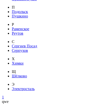
П
Подольск
Пушкино
Р
Раменское
Реутов
С
Сергиев Посад
Серпухов
Х
Химки
Щ
Щёлково
Э
Электросталь
1
qwe