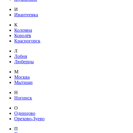
И
Ивантеевка
К
Коломна
Королёв
Красногорск
Л
Лобня
Люберцы
М
Москва
Мытищи
Н
Ногинск
О
Одинцово
Орехово-Зуево
П