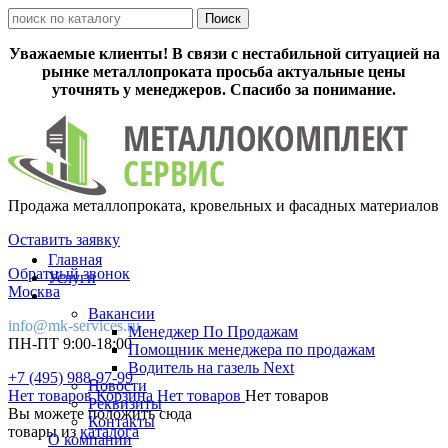
Уважаемые клиенты! В связи с нестабильной ситуацией на
рынке металлопроката просьба актуальные цены
уточнять у менеджеров. Спасибо за понимание.
Продажа металлопроката, кровельных и фасадных материалов
Оставить заявку
Главная
Обратный звонок
Услуги
Москва
Вакансии
info@mk-services.ru
Менеджер По Продажам
ПН-ПТ 9:00-18:00
Помощник менеджера по продажам
Водитель на газель Next
+7 (495) 988-97-99
Новости
Нет товаров
Корзина
Нет товаров
Нет товаров
Реквизиты
Вы можете положить сюда
Контакты
товары из
каталога
О компании