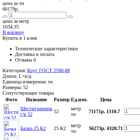
цена за тн
60179р.
цена за метр
1034.35
В корзину
Купить в 1 клик
Технические характеристики
Доставка и оплата
Отзывы
0
Категория:
Круг ГОСТ 2590-88
Длина:
L=н/д
Единица измерения:
тн
Размеры:
52
Сопутствующие товары
Фото
Название
Размер
Ед.изм.
Цена
Шестигранник
метр
52
71171р.
1310.7
г/к 52
тн
метр
Балка 25 К2
25 К2
56273р.
4328.71
тн