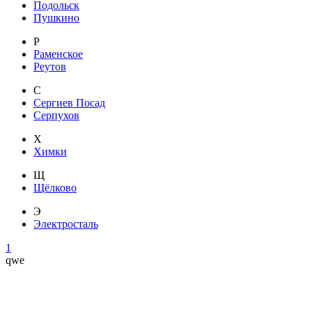
Подольск
Пушкино
Р
Раменское
Реутов
С
Сергиев Посад
Серпухов
Х
Химки
Щ
Щёлково
Э
Электросталь
1
qwe