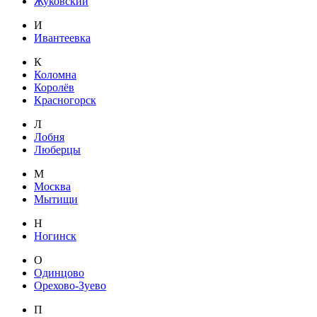
Жуковский
И
Ивантеевка
К
Коломна
Королёв
Красногорск
Л
Лобня
Люберцы
М
Москва
Мытищи
Н
Ногинск
О
Одинцово
Орехово-Зуево
П