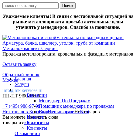
Уважаемые клиенты! В связи с нестабильной ситуацией на
рынке металлопроката просьба актуальные цены
уточнять у менеджеров. Спасибо за понимание.
Продажа металлопроката, кровельных и фасадных материалов
Оставить заявку
Обратный звонок
Главная
Москва
Услуги
info@mk-services.ru
Вакансии
ПН-ПТ 9:00-18:00
Менеджер По Продажам
+7 (495) 988-97-99
Помощник менеджера по продажам
Нет товаров
Корзина
Водитель на газель Next
Нет товаров
Нет товаров
Вы можете положить сюда
Новости
товары из
каталога
Реквизиты
Контакты
О компании