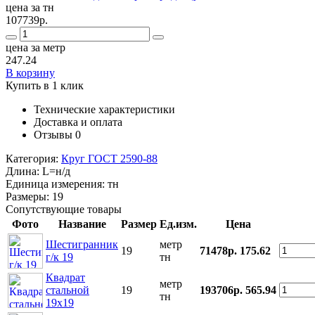
цена за тн
107739р.
цена за метр
247.24
В корзину
Купить в 1 клик
Технические характеристики
Доставка и оплата
Отзывы
0
Категория:
Круг ГОСТ 2590-88
Длина:
L=н/д
Единица измерения:
тн
Размеры:
19
Сопутствующие товары
Фото
Название
Размер
Ед.изм.
Цена
Шестигранник
метр
19
71478р.
175.62
г/к 19
тн
Квадрат
метр
стальной
19
193706р.
565.94
тн
19x19