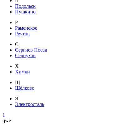
П
Подольск
Пушкино
Р
Раменское
Реутов
С
Сергиев Посад
Серпухов
Х
Химки
Щ
Щёлково
Э
Электросталь
1
qwe