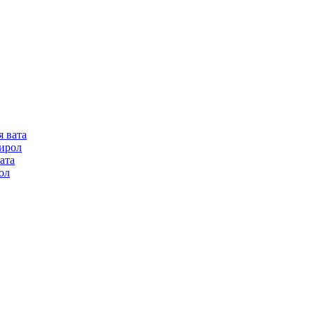
я вата
ирол
ата
ол