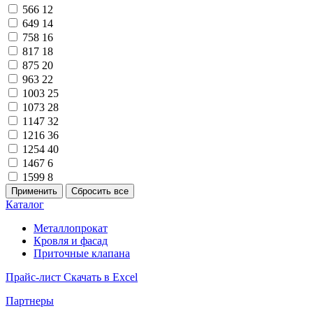
566
12
649
14
758
16
817
18
875
20
963
22
1003
25
1073
28
1147
32
1216
36
1254
40
1467
6
1599
8
Каталог
Металлопрокат
Кровля и фасад
Приточные клапана
Прайс-лист
Скачать в Excel
Партнеры