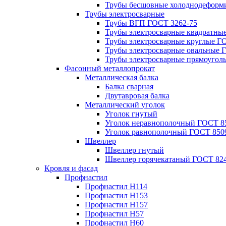
Трубы бесшовные холоднодеформ
Трубы электросварные
Трубы ВГП ГОСТ 3262-75
Трубы электросварные квадратны
Трубы электросварные круглые Г
Трубы электросварные овальные 
Трубы электросварные прямоугол
Фасонный металлопрокат
Металлическая балка
Балка сварная
Двутавровая балка
Металлический уголок
Уголок гнутый
Уголок неравнополочный ГОСТ 8
Уголок равнополочный ГОСТ 850
Швеллер
Швеллер гнутый
Швеллер горячекатаный ГОСТ 824
Кровля и фасад
Профнастил
Профнастил Н114
Профнастил Н153
Профнастил Н157
Профнастил Н57
Профнастил Н60