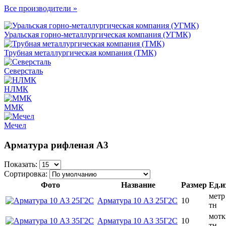
Все производители »
Уральская горно-металлургическая компания (УГМК)
Трубная металлургическая компания (ТМК)
Северсталь
НЛМК
ММК
Мечел
Арматура рифленая А3
Показать:
Сортировка:
Фото
Название
Размер
Ед.и
метр
Арматура 10 А3 25Г2С
10
тн
мотк
Арматура 10 А3 35Г2С
10
тн