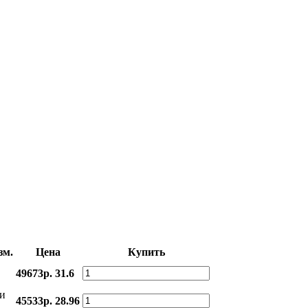
зм.
Цена
Купить
49673р.
31.6
и
45533р.
28.96