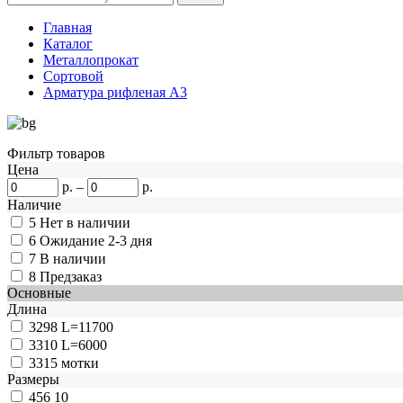
Главная
Каталог
Металлопрокат
Сортовой
Арматура рифленая А3
Фильтр товаров
Цена
р.
–
р.
Наличие
5
Нет в наличии
6
Ожидание 2-3 дня
7
В наличии
8
Предзаказ
Основные
Длина
3298
L=11700
3310
L=6000
3315
мотки
Размеры
456
10