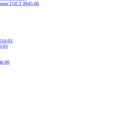
ьные ГОСТ 8645-68
510-93
9-93
0-89