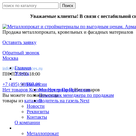
Уважаемые клиенты! В связи с нестабильной с
Продажа металлопроката, кровельных и фасадных материалов
Оставить заявку
Обратный звонок
Москва
Главная
info@mk-services.ru
Услуги
ПН-ПТ 9:00-18:00
+7 (495) 988-97-99
Вакансии
Нет товаров
Корзина
Менеджер По Продажам
Нет товаров
Нет товаров
Вы можете положить сюда
Помощник менеджера по продажам
товары из
каталога
Водитель на газель Next
Новости
Реквизиты
Контакты
О компании
Металлопрокат