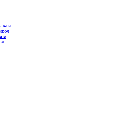
я вата
ирол
ата
ол