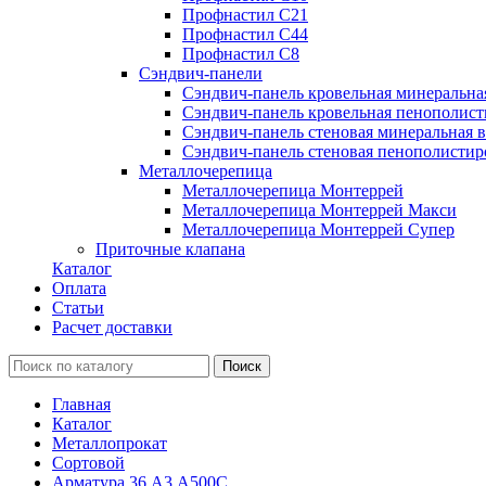
Профнастил С21
Профнастил С44
Профнастил С8
Сэндвич-панели
Сэндвич-панель кровельная минеральна
Сэндвич-панель кровельная пенополист
Сэндвич-панель стеновая минеральная в
Сэндвич-панель стеновая пенополистир
Металлочерепица
Металлочерепица Монтеррей
Металлочерепица Монтеррей Макси
Металлочерепица Монтеррей Супер
Приточные клапана
Каталог
Оплата
Статьи
Расчет доставки
Главная
Каталог
Металлопрокат
Сортовой
Арматура 36 А3 А500С