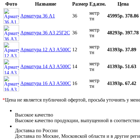
Фото
Название
Размер
Ед.изм.
Цена
метр
Арматура 36 А1
36
45995р.
378.86
тн
метр
Арматура 36 А3 25Г2С
36
48293р.
397.78
тн
метр
Арматура 12 А3 А500С
12
41393р.
37.89
тн
метр
Арматура 14 А3 А500С
14
41393р.
51.63
тн
метр
Арматура 16 А3 А500С
16
41393р.
67.42
тн
*
Цена не является публичной офертой, просьба уточнять у мен
Высокое качество
Высокое качество продукции, выпущенной в соответств
Доставка по России
Доставка по Москве, Московской области и в другие ре