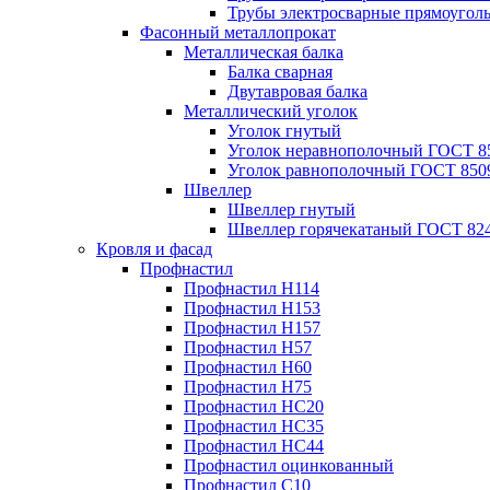
Трубы электросварные прямоугол
Фасонный металлопрокат
Металлическая балка
Балка сварная
Двутавровая балка
Металлический уголок
Уголок гнутый
Уголок неравнополочный ГОСТ 8
Уголок равнополочный ГОСТ 850
Швеллер
Швеллер гнутый
Швеллер горячекатаный ГОСТ 824
Кровля и фасад
Профнастил
Профнастил Н114
Профнастил Н153
Профнастил Н157
Профнастил Н57
Профнастил Н60
Профнастил Н75
Профнастил НС20
Профнастил НС35
Профнастил НС44
Профнастил оцинкованный
Профнастил С10