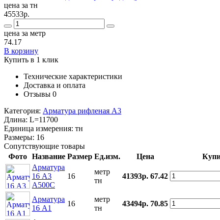
цена за тн
45533р.
цена за метр
74.17
В корзину
Купить в 1 клик
Технические характеристики
Доставка и оплата
Отзывы
0
Категория:
Арматура рифленая А3
Длина:
L=11700
Единица измерения:
тн
Размеры:
16
Сопутствующие товары
Фото
Название
Размер
Ед.изм.
Цена
Купи
Арматура
метр
16 А3
16
41393р.
67.42
тн
А500С
Арматура
метр
16
43494р.
70.85
16 А1
тн