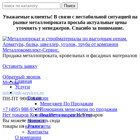
Уважаемые клиенты! В связи с нестабильной ситуацией на
рынке металлопроката просьба актуальные цены
уточнять у менеджеров. Спасибо за понимание.
Продажа металлопроката, кровельных и фасадных материалов
Оставить заявку
Обратный звонок
Главная
Москва
Услуги
info@mk-services.ru
Вакансии
ПН-ПТ 9:00-18:00
Менеджер По Продажам
+7 (495) 988-97-99
Помощник менеджера по продажам
Нет товаров
Корзина
Водитель на газель Next
Нет товаров
Нет товаров
Вы можете положить сюда
Новости
товары из
каталога
Реквизиты
Контакты
О компании