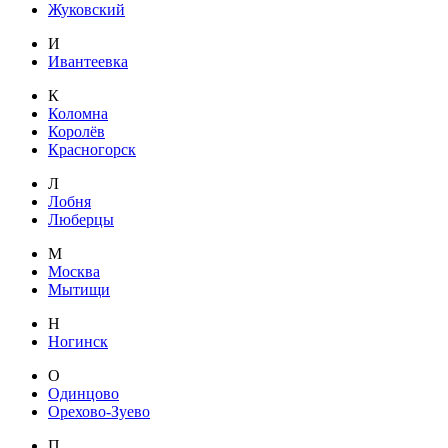
Жуковский
И
Ивантеевка
К
Коломна
Королёв
Красногорск
Л
Лобня
Люберцы
М
Москва
Мытищи
Н
Ногинск
О
Одинцово
Орехово-Зуево
П