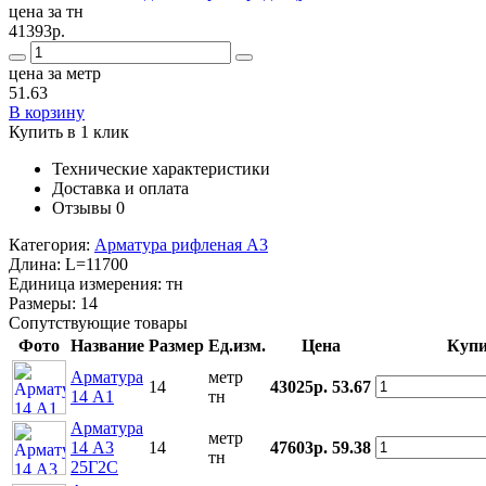
цена за тн
41393р.
цена за метр
51.63
В корзину
Купить в 1 клик
Технические характеристики
Доставка и оплата
Отзывы
0
Категория:
Арматура рифленая А3
Длина:
L=11700
Единица измерения:
тн
Размеры:
14
Сопутствующие товары
Фото
Название
Размер
Ед.изм.
Цена
Купи
Арматура
метр
14
43025р.
53.67
14 А1
тн
Арматура
метр
14 А3
14
47603р.
59.38
тн
25Г2С