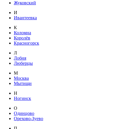
Жуковский
И
Ивантеевка
К
Коломна
Королёв
Красногорск
Л
Лобня
Люберцы
М
Москва
Мытищи
Н
Ногинск
О
Одинцово
Орехово-Зуево
П