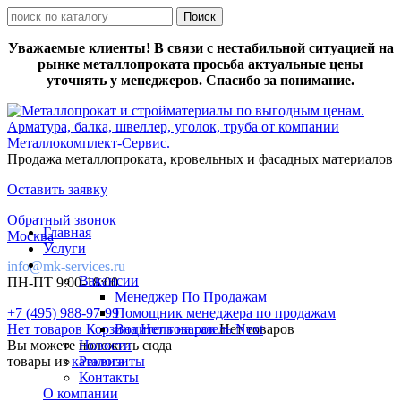
Уважаемые клиенты! В связи с нестабильной ситуацией на
рынке металлопроката просьба актуальные цены
уточнять у менеджеров. Спасибо за понимание.
Продажа металлопроката, кровельных и фасадных материалов
Оставить заявку
Обратный звонок
Главная
Москва
Услуги
info@mk-services.ru
Вакансии
ПН-ПТ 9:00-18:00
Менеджер По Продажам
+7 (495) 988-97-99
Помощник менеджера по продажам
Нет товаров
Корзина
Водитель на газель Next
Нет товаров
Нет товаров
Вы можете положить сюда
Новости
товары из
каталога
Реквизиты
Контакты
О компании