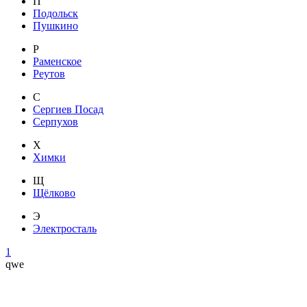
П
Подольск
Пушкино
Р
Раменское
Реутов
С
Сергиев Посад
Серпухов
Х
Химки
Щ
Щёлково
Э
Электросталь
1
qwe