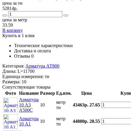
цена за тн
52814р.
цена за метр
33.59
В корзину
Купить в 1 клик
Технические характеристики
Доставка и оплата
Отзывы
0
Категория:
Арматура АТ800
Длина:
L=11700
Единица измерения:
тн
Размеры:
10
Сопутствующие товары
Фото
Название
Размер
Ед.изм.
Цена
Купи
Арматура
метр
10 А3
10
43463р.
27.65
тн
А500С
Арматура
метр
10
44880р.
28.55
10 А1
тн