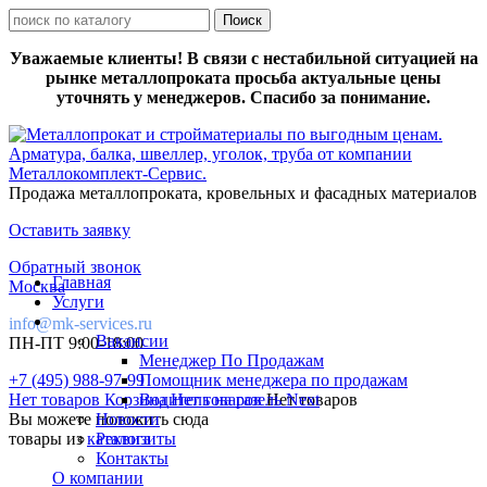
Уважаемые клиенты! В связи с нестабильной ситуацией на
рынке металлопроката просьба актуальные цены
уточнять у менеджеров. Спасибо за понимание.
Продажа металлопроката, кровельных и фасадных материалов
Оставить заявку
Обратный звонок
Главная
Москва
Услуги
info@mk-services.ru
Вакансии
ПН-ПТ 9:00-18:00
Менеджер По Продажам
+7 (495) 988-97-99
Помощник менеджера по продажам
Нет товаров
Корзина
Водитель на газель Next
Нет товаров
Нет товаров
Вы можете положить сюда
Новости
товары из
каталога
Реквизиты
Контакты
О компании