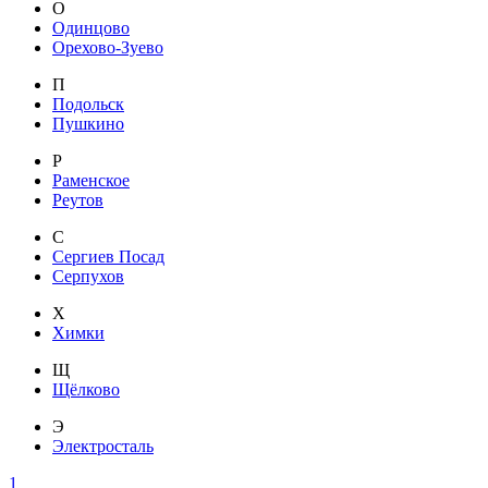
О
Одинцово
Орехово-Зуево
П
Подольск
Пушкино
Р
Раменское
Реутов
С
Сергиев Посад
Серпухов
Х
Химки
Щ
Щёлково
Э
Электросталь
1