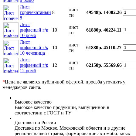
8 ромб
Лист
лист
горячекатаный
8
49548р.
14002.26
тн
8
Лист
лист
рифленый г/к
10
61880р.
46224.11
тн
10 ромб
Лист
лист
рифленый г/к
10
61880р.
45110.27
тн
10 чечевица
Лист
лист
рифленый г/к
12
62158р.
55569.66
тн
12 ромб
*
Цена не является публичной офертой, просьба уточнять у
менеджеров сайта.
Высокое качество
Высокое качество продукции, выпущенной в
соответствии с ГОСТ и ТУ
Доставка по России
Доставка по Москве, Московской области и в другие
регионы нашей страны, формирование автомобильных