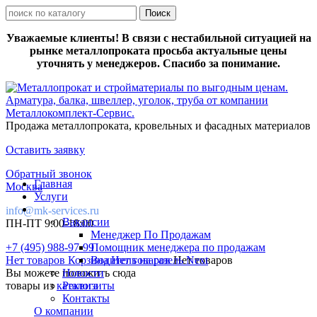
Уважаемые клиенты! В связи с нестабильной ситуацией на
рынке металлопроката просьба актуальные цены
уточнять у менеджеров. Спасибо за понимание.
Продажа металлопроката, кровельных и фасадных материалов
Оставить заявку
Обратный звонок
Главная
Москва
Услуги
info@mk-services.ru
Вакансии
ПН-ПТ 9:00-18:00
Менеджер По Продажам
+7 (495) 988-97-99
Помощник менеджера по продажам
Нет товаров
Корзина
Водитель на газель Next
Нет товаров
Нет товаров
Вы можете положить сюда
Новости
товары из
каталога
Реквизиты
Контакты
О компании