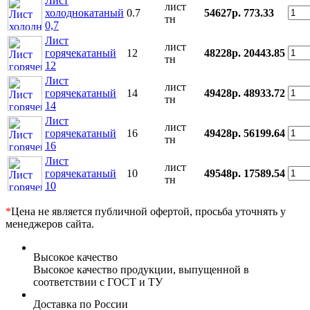
Лист
лист
холоднокатаный
0.7
54627р.
773.33
тн
0,7
Лист
лист
горячекатаный
12
48228р.
20443.85
тн
12
Лист
лист
горячекатаный
14
49428р.
48933.72
тн
14
Лист
лист
горячекатаный
16
49428р.
56199.64
тн
16
Лист
лист
горячекатаный
10
49548р.
17589.54
тн
10
*
Цена не является публичной офертой, просьба уточнять у
менеджеров сайта.
Высокое качество
Высокое качество продукции, выпущенной в
соответствии с ГОСТ и ТУ
Доставка по России