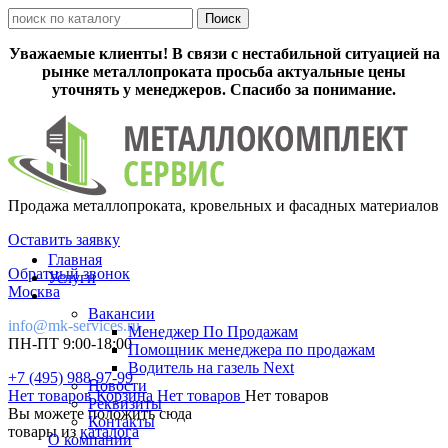
Уважаемые клиенты! В связи с нестабильной ситуацией на
рынке металлопроката просьба актуальные цены
уточнять у менеджеров. Спасибо за понимание.
Продажа металлопроката, кровельных и фасадных материалов
Оставить заявку
Главная
Обратный звонок
Услуги
Москва
Вакансии
info@mk-services.ru
Менеджер По Продажам
ПН-ПТ 9:00-18:00
Помощник менеджера по продажам
Водитель на газель Next
+7 (495) 988-97-99
Новости
Нет товаров
Корзина
Нет товаров
Нет товаров
Реквизиты
Вы можете положить сюда
Контакты
товары из
каталога
О компании