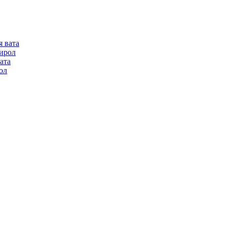
я вата
ирол
ата
ол