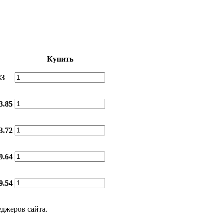
Купить
33
3.85
3.72
9.64
9.54
еджеров сайта.