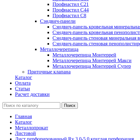
Профнастил С21
Профнастил С44
Профнастил С8
Сэндвич-панели
Сэндвич-панель кровельная минеральна
Сэндвич-панель кровельная пенополист
Сэндвич-панель стеновая минеральная в
Сэндвич-панель стеновая пенополистир
Металлочерепица
Металлочерепица Монтеррей
Металлочерепица Монтеррей Макси
Металлочерепица Монтеррей Супер
Приточные клапана
Каталог
Оплата
Статьи
Расчет доставки
Главная
Каталог
Металлопрокат
Листовой
Лист перфорированный Rv 3,0-5,0 круглая перфорация