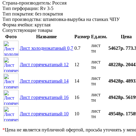
Страна-производитель:
Россия
Тип перфорации:
Rv 3-5
Тип покрытия:
без покрытия
Тип производства:
штамповка-вырубка на станках ЧПУ
Форма ячейки:
круглая
Сопутствующие товары
Фото
Название
Размер
Ед.изм.
Цена
лист
Лист холоднокатаный 0,7
0.7
54627р.
773.
тн
лист
Лист горячекатаный 12
12
48228р.
2044
тн
лист
Лист горячекатаный 14
14
49428р.
4893
тн
лист
Лист горячекатаный 16
16
49428р.
5619
тн
лист
Лист горячекатаный 10
10
49548р.
1758
тн
*
Цена не является публичной офертой, просьба уточнять у мен