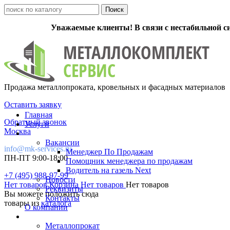
Уважаемые клиенты! В связи с нестабильной с
Продажа металлопроката, кровельных и фасадных материалов
Оставить заявку
Главная
Обратный звонок
Услуги
Москва
Вакансии
info@mk-services.ru
Менеджер По Продажам
ПН-ПТ 9:00-18:00
Помощник менеджера по продажам
Водитель на газель Next
+7 (495) 988-97-99
Новости
Нет товаров
Корзина
Нет товаров
Нет товаров
Реквизиты
Вы можете положить сюда
Контакты
товары из
каталога
О компании
Металлопрокат