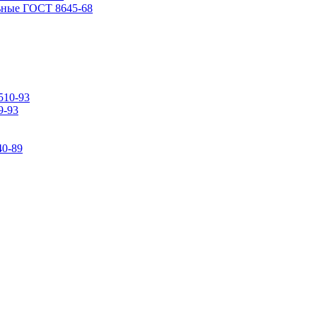
ьные ГОСТ 8645-68
510-93
9-93
0-89