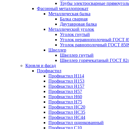
Трубы электросварные прямоугол
Фасонный металлопрокат
Металлическая балка
Балка сварная
Двутавровая балка
Металлический уголок
Уголок гнутый
Уголок неравнополочный ГОСТ 8
Уголок равнополочный ГОСТ 850
Швеллер
Швеллер гнутый
Швеллер горячекатаный ГОСТ 824
Кровля и фасад
Профнастил
Профнастил Н114
Профнастил Н153
Профнастил Н157
Профнастил Н57
Профнастил Н60
Профнастил Н75
Профнастил НС20
Профнастил НС35
Профнастил НС44
Профнастил оцинкованный
Профнастил С10