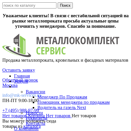
Уважаемые клиенты! В связи с нестабильной ситуацией на
рынке металлопроката просьба актуальные цены
уточнять у менеджеров. Спасибо за понимание.
Продажа металлопроката, кровельных и фасадных материалов
Оставить заявку
Главная
Обратный звонок
Услуги
Москва
Вакансии
info@mk-services.ru
Менеджер По Продажам
ПН-ПТ 9:00-18:00
Помощник менеджера по продажам
Водитель на газель Next
+7 (495) 988-97-99
Новости
Нет товаров
Корзина
Нет товаров
Нет товаров
Реквизиты
Вы можете положить сюда
Контакты
товары из
каталога
О компании