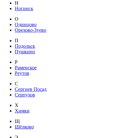
Н
Ногинск
О
Одинцово
Орехово-Зуево
П
Подольск
Пушкино
Р
Раменское
Реутов
С
Сергиев Посад
Серпухов
Х
Химки
Щ
Щёлково
Э