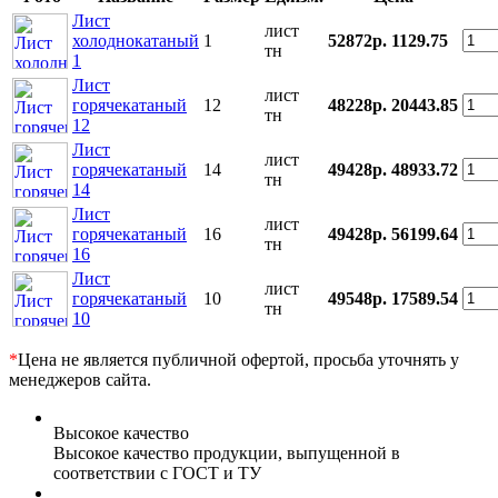
Лист
лист
холоднокатаный
1
52872р.
1129.75
тн
1
Лист
лист
горячекатаный
12
48228р.
20443.85
тн
12
Лист
лист
горячекатаный
14
49428р.
48933.72
тн
14
Лист
лист
горячекатаный
16
49428р.
56199.64
тн
16
Лист
лист
горячекатаный
10
49548р.
17589.54
тн
10
*
Цена не является публичной офертой, просьба уточнять у
менеджеров сайта.
Высокое качество
Высокое качество продукции, выпущенной в
соответствии с ГОСТ и ТУ