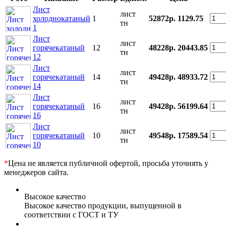
Лист
лист
холоднокатаный
1
52872р.
1129.75
тн
1
Лист
лист
горячекатаный
12
48228р.
20443.85
тн
12
Лист
лист
горячекатаный
14
49428р.
48933.72
тн
14
Лист
лист
горячекатаный
16
49428р.
56199.64
тн
16
Лист
лист
горячекатаный
10
49548р.
17589.54
тн
10
*
Цена не является публичной офертой, просьба уточнять у
менеджеров сайта.
Высокое качество
Высокое качество продукции, выпущенной в
соответствии с ГОСТ и ТУ