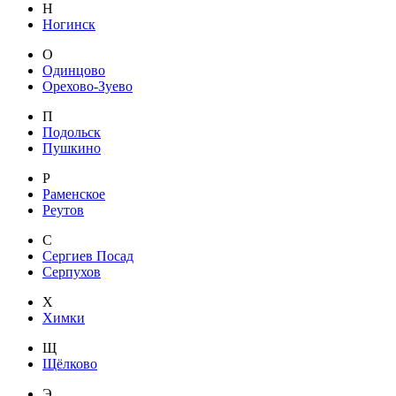
Н
Ногинск
О
Одинцово
Орехово-Зуево
П
Подольск
Пушкино
Р
Раменское
Реутов
С
Сергиев Посад
Серпухов
Х
Химки
Щ
Щёлково
Э