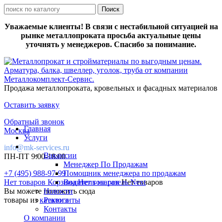
Уважаемые клиенты! В связи с нестабильной ситуацией на
рынке металлопроката просьба актуальные цены
уточнять у менеджеров. Спасибо за понимание.
Продажа металлопроката, кровельных и фасадных материалов
Оставить заявку
Обратный звонок
Главная
Москва
Услуги
info@mk-services.ru
Вакансии
ПН-ПТ 9:00-18:00
Менеджер По Продажам
+7 (495) 988-97-99
Помощник менеджера по продажам
Нет товаров
Корзина
Водитель на газель Next
Нет товаров
Нет товаров
Вы можете положить сюда
Новости
товары из
каталога
Реквизиты
Контакты
О компании