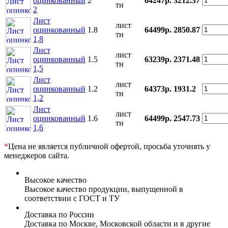
оцинкованный
2
64247р.
3212.37
тн
2
Лист
лист
оцинкованный
1.8
64499р.
2850.87
тн
1,8
Лист
лист
оцинкованный
1.5
63239р.
2371.48
тн
1,5
Лист
лист
оцинкованный
1.2
64373р.
1931.2
тн
1,2
Лист
лист
оцинкованный
1.6
64499р.
2547.73
тн
1,6
*
Цена не является публичной офертой, просьба уточнять у
менеджеров сайта.
Высокое качество
Высокое качество продукции, выпущенной в
соответствии с ГОСТ и ТУ
Доставка по России
Доставка по Москве, Московской области и в другие