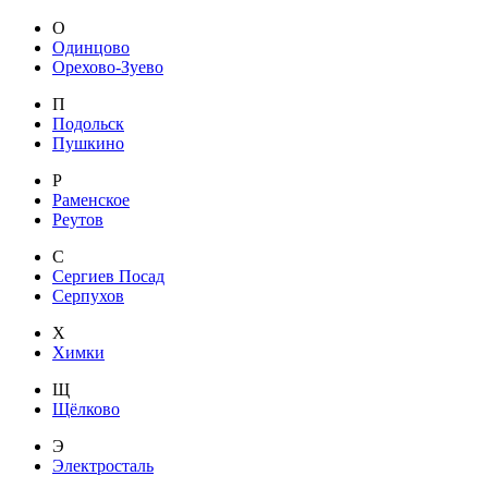
О
Одинцово
Орехово-Зуево
П
Подольск
Пушкино
Р
Раменское
Реутов
С
Сергиев Посад
Серпухов
Х
Химки
Щ
Щёлково
Э
Электросталь