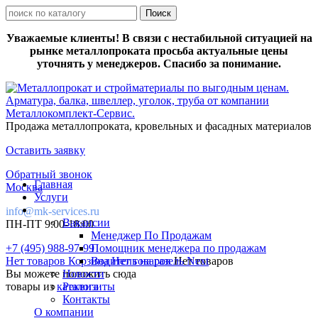
Уважаемые клиенты! В связи с нестабильной ситуацией на
рынке металлопроката просьба актуальные цены
уточнять у менеджеров. Спасибо за понимание.
Продажа металлопроката, кровельных и фасадных материалов
Оставить заявку
Обратный звонок
Главная
Москва
Услуги
info@mk-services.ru
Вакансии
ПН-ПТ 9:00-18:00
Менеджер По Продажам
+7 (495) 988-97-99
Помощник менеджера по продажам
Нет товаров
Корзина
Водитель на газель Next
Нет товаров
Нет товаров
Вы можете положить сюда
Новости
товары из
каталога
Реквизиты
Контакты
О компании