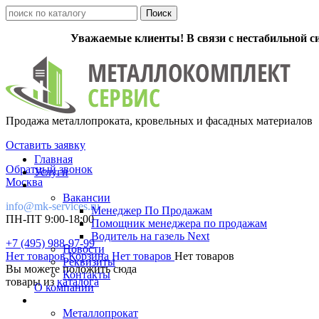
Уважаемые клиенты! В связи с нестабильной с
Продажа металлопроката, кровельных и фасадных материалов
Оставить заявку
Главная
Обратный звонок
Услуги
Москва
Вакансии
info@mk-services.ru
Менеджер По Продажам
ПН-ПТ 9:00-18:00
Помощник менеджера по продажам
Водитель на газель Next
+7 (495) 988-97-99
Новости
Нет товаров
Корзина
Нет товаров
Нет товаров
Реквизиты
Вы можете положить сюда
Контакты
товары из
каталога
О компании
Металлопрокат