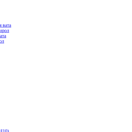
я вата
ирол
ата
ол
Н10)