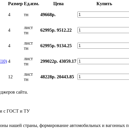
Размер
Ед.изм.
Цена
Купить
4
тн
49668р.
лист
4
62995р.
9512.22
тн
лист
4
62995р.
9134.25
тн
лист
Н10)
4
299022р.
43059.17
тн
лист
12
48228р.
20443.85
тн
еджеров сайта.
ии с ГОСТ и ТУ
гионы нашей страны, формирование автомобильных и вагонных п