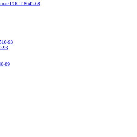
ьные ГОСТ 8645-68
510-93
9-93
0-89