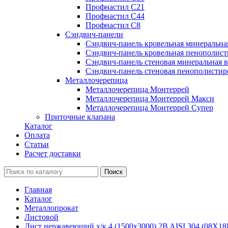
Профнастил С21
Профнастил С44
Профнастил С8
Сэндвич-панели
Сэндвич-панель кровельная минеральна
Сэндвич-панель кровельная пенополист
Сэндвич-панель стеновая минеральная в
Сэндвич-панель стеновая пенополистир
Металлочерепица
Металлочерепица Монтеррей
Металлочерепица Монтеррей Макси
Металлочерепица Монтеррей Супер
Приточные клапана
Каталог
Оплата
Статьи
Расчет доставки
Главная
Каталог
Металлопрокат
Листовой
Лист нержавеющий х/к 4 (1500х3000) 2B AISI 304 (08Х18