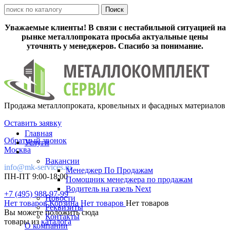
Уважаемые клиенты! В связи с нестабильной ситуацией на
рынке металлопроката просьба актуальные цены
уточнять у менеджеров. Спасибо за понимание.
Продажа металлопроката, кровельных и фасадных материалов
Оставить заявку
Главная
Обратный звонок
Услуги
Москва
Вакансии
info@mk-services.ru
Менеджер По Продажам
ПН-ПТ 9:00-18:00
Помощник менеджера по продажам
Водитель на газель Next
+7 (495) 988-97-99
Новости
Нет товаров
Корзина
Нет товаров
Нет товаров
Реквизиты
Вы можете положить сюда
Контакты
товары из
каталога
О компании