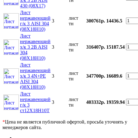
х/к 3 2B AISI
тн
430 (08Х17)
Лист
нержавеющий
лист
3
300761р.
14436.5
г/к 3 AISI 304
тн
(08Х18Н10)
Лист
нержавеющий
лист
х/к 3 2B AISI
3
316407р.
15187.54
тн
304
(08Х18Н10)
Лист
нержавеющий
лист
х/к 3 4N+РЕ
3
347700р.
16689.6
тн
AISI 304
(08Х18Н10)
Лист
нержавеющий
лист
3
403332р.
19359.94
г/к 3
тн
ст12Х18Н10Т
*
Цена не является публичной офертой, просьба уточнять у
менеджеров сайта.