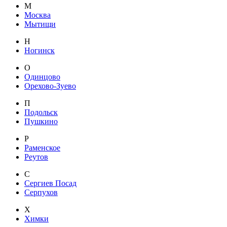
М
Москва
Мытищи
Н
Ногинск
О
Одинцово
Орехово-Зуево
П
Подольск
Пушкино
Р
Раменское
Реутов
С
Сергиев Посад
Серпухов
Х
Химки