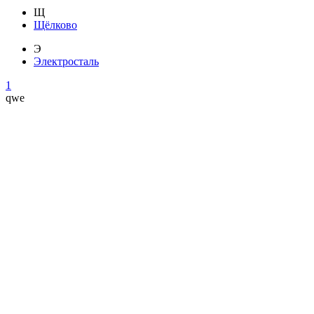
Щ
Щёлково
Э
Электросталь
1
qwe