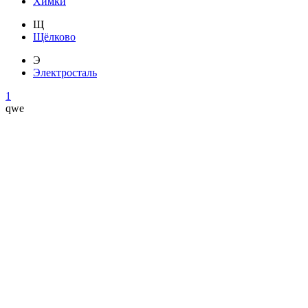
Химки
Щ
Щёлково
Э
Электросталь
1
qwe