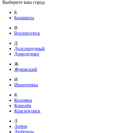
Выберите ваш город
Б
Балашиха
В
Воскресенск
Д
Долгопрудный
Домодедово
Ж
Жуковский
И
Ивантеевка
К
Коломна
Королёв
Красногорск
Л
Лобня
Люберцы