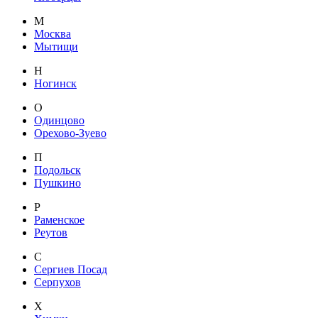
М
Москва
Мытищи
Н
Ногинск
О
Одинцово
Орехово-Зуево
П
Подольск
Пушкино
Р
Раменское
Реутов
С
Сергиев Посад
Серпухов
Х