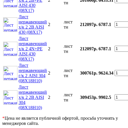
х/к 2 2B+PE
2
201666р.
6453.31
тн
AISI 430
(08Х17)
Лист
нержавеющий
лист
2
212097р.
6787.1
х/к 2 2B AISI
тн
430 (08Х17)
Лист
нержавеющий
лист
х/к 2 4N+PE
2
212097р.
6787.1
тн
AISI 430
(08Х17)
Лист
нержавеющий
лист
2
300761р.
9624.34
г/к 2 AISI 304
тн
(08Х18Н10)
Лист
нержавеющий
лист
х/к 2 2B AISI
2
309453р.
9902.5
тн
304
(08Х18Н10)
*
Цена не является публичной офертой, просьба уточнять у
менеджеров сайта.