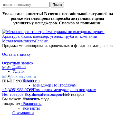
Уважаемые клиенты! В связи с нестабильной ситуацией на
рынке металлопроката просьба актуальные цены
уточнять у менеджеров. Спасибо за понимание.
Продажа металлопроката, кровельных и фасадных материалов
Оставить заявку
Обратный звонок
Главная
Москва
Услуги
info@mk-services.ru
Вакансии
ПН-ПТ 9:00-18:00
Менеджер По Продажам
+7 (495) 988-97-99
Помощник менеджера по продажам
Нет товаров
Корзина
Водитель на газель Next
Нет товаров
Нет товаров
Вы можете положить сюда
Новости
товары из
каталога
Реквизиты
Контакты
О компании