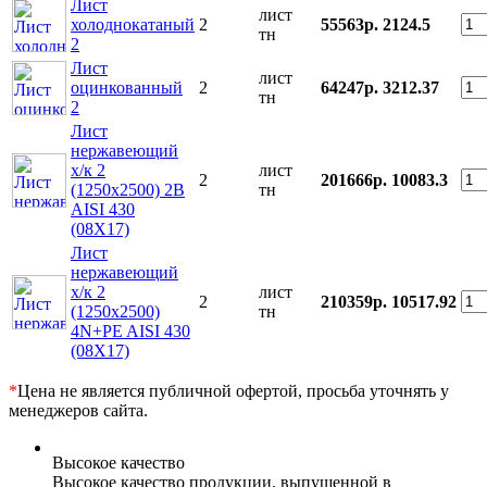
Лист
лист
холоднокатаный
2
55563р.
2124.5
тн
2
Лист
лист
оцинкованный
2
64247р.
3212.37
тн
2
Лист
нержавеющий
х/к 2
лист
2
201666р.
10083.3
(1250х2500) 2B
тн
AISI 430
(08Х17)
Лист
нержавеющий
х/к 2
лист
2
210359р.
10517.92
(1250х2500)
тн
4N+PE AISI 430
(08Х17)
*
Цена не является публичной офертой, просьба уточнять у
менеджеров сайта.
Высокое качество
Высокое качество продукции, выпущенной в