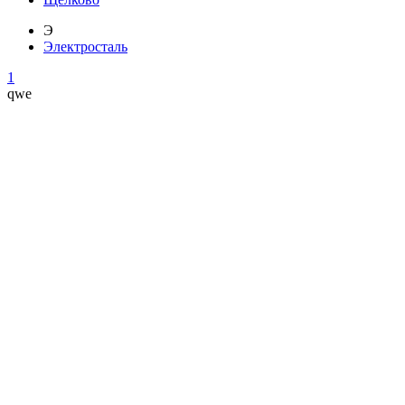
Э
Электросталь
1
qwe