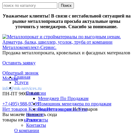
Уважаемые клиенты! В связи с нестабильной ситуацией на
рынке металлопроката просьба актуальные цены
уточнять у менеджеров. Спасибо за понимание.
Продажа металлопроката, кровельных и фасадных материалов
Оставить заявку
Обратный звонок
Главная
Москва
Услуги
info@mk-services.ru
Вакансии
ПН-ПТ 9:00-18:00
Менеджер По Продажам
+7 (495) 988-97-99
Помощник менеджера по продажам
Нет товаров
Корзина
Водитель на газель Next
Нет товаров
Нет товаров
Вы можете положить сюда
Новости
товары из
каталога
Реквизиты
Контакты
О компании