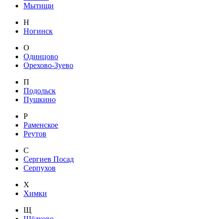
Мытищи
Н
Ногинск
О
Одинцово
Орехово-Зуево
П
Подольск
Пушкино
Р
Раменское
Реутов
С
Сергиев Посад
Серпухов
Х
Химки
Щ
Щёлково