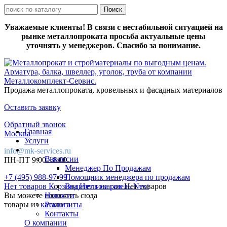
Уважаемые клиенты! В связи с нестабильной ситуацией на
рынке металлопроката просьба актуальные цены
уточнять у менеджеров. Спасибо за понимание.
Продажа металлопроката, кровельных и фасадных материалов
Оставить заявку
Обратный звонок
Главная
Москва
Услуги
info@mk-services.ru
Вакансии
ПН-ПТ 9:00-18:00
Менеджер По Продажам
+7 (495) 988-97-99
Помощник менеджера по продажам
Нет товаров
Корзина
Водитель на газель Next
Нет товаров
Нет товаров
Вы можете положить сюда
Новости
товары из
каталога
Реквизиты
Контакты
О компании