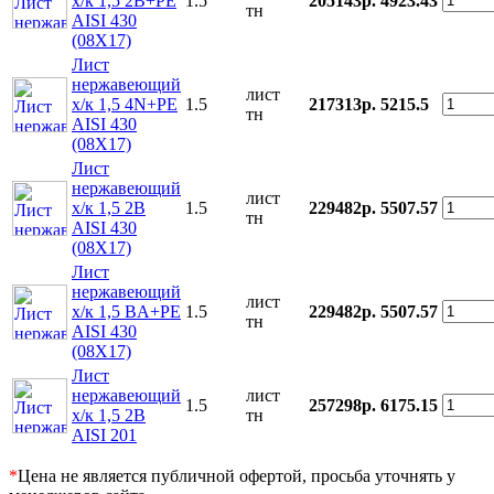
х/к 1,5 2B+PE
1.5
205143р.
4923.43
тн
AISI 430
(08Х17)
Лист
нержавеющий
лист
х/к 1,5 4N+PE
1.5
217313р.
5215.5
тн
AISI 430
(08Х17)
Лист
нержавеющий
лист
х/к 1,5 2B
1.5
229482р.
5507.57
тн
AISI 430
(08Х17)
Лист
нержавеющий
лист
х/к 1,5 BA+PE
1.5
229482р.
5507.57
тн
AISI 430
(08Х17)
Лист
нержавеющий
лист
1.5
257298р.
6175.15
х/к 1,5 2B
тн
AISI 201
*
Цена не является публичной офертой, просьба уточнять у