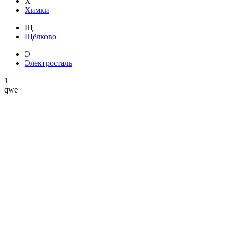
Х
Химки
Щ
Щёлково
Э
Электросталь
1
qwe