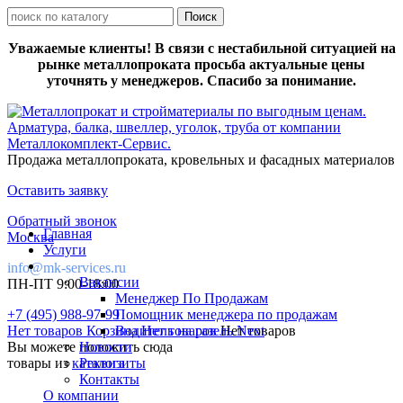
Уважаемые клиенты! В связи с нестабильной ситуацией на
рынке металлопроката просьба актуальные цены
уточнять у менеджеров. Спасибо за понимание.
Продажа металлопроката, кровельных и фасадных материалов
Оставить заявку
Обратный звонок
Главная
Москва
Услуги
info@mk-services.ru
Вакансии
ПН-ПТ 9:00-18:00
Менеджер По Продажам
+7 (495) 988-97-99
Помощник менеджера по продажам
Нет товаров
Корзина
Водитель на газель Next
Нет товаров
Нет товаров
Вы можете положить сюда
Новости
товары из
каталога
Реквизиты
Контакты
О компании