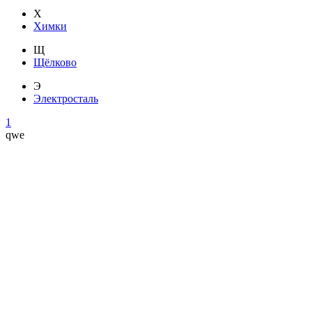
Х
Химки
Щ
Щёлково
Э
Электросталь
1
qwe