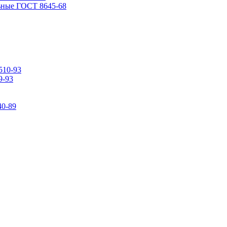
ьные ГОСТ 8645-68
510-93
9-93
0-89