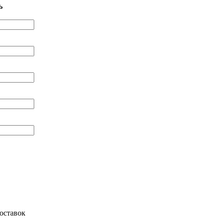
ь
оставок