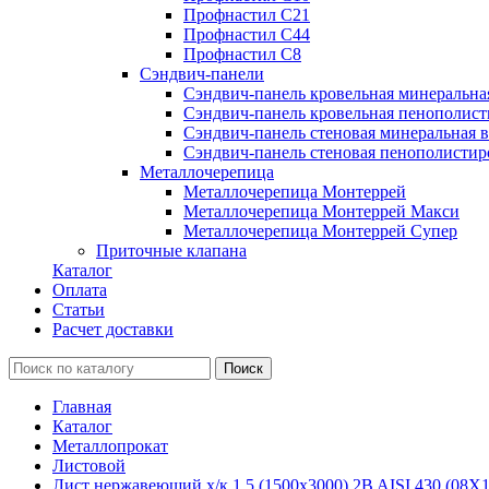
Профнастил С21
Профнастил С44
Профнастил С8
Сэндвич-панели
Сэндвич-панель кровельная минеральна
Сэндвич-панель кровельная пенополист
Сэндвич-панель стеновая минеральная в
Сэндвич-панель стеновая пенополистир
Металлочерепица
Металлочерепица Монтеррей
Металлочерепица Монтеррей Макси
Металлочерепица Монтеррей Супер
Приточные клапана
Каталог
Оплата
Статьи
Расчет доставки
Главная
Каталог
Металлопрокат
Листовой
Лист нержавеющий х/к 1,5 (1500х3000) 2B AISI 430 (08Х1