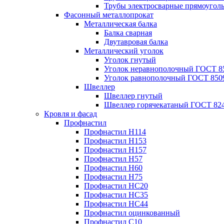
Трубы электросварные прямоугол
Фасонный металлопрокат
Металлическая балка
Балка сварная
Двутавровая балка
Металлический уголок
Уголок гнутый
Уголок неравнополочный ГОСТ 8
Уголок равнополочный ГОСТ 850
Швеллер
Швеллер гнутый
Швеллер горячекатаный ГОСТ 824
Кровля и фасад
Профнастил
Профнастил Н114
Профнастил Н153
Профнастил Н157
Профнастил Н57
Профнастил Н60
Профнастил Н75
Профнастил НС20
Профнастил НС35
Профнастил НС44
Профнастил оцинкованный
Профнастил С10