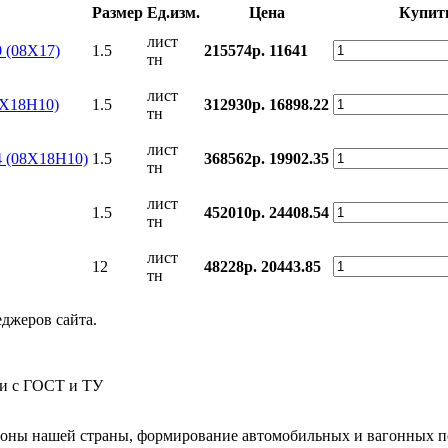
Размер
Ед.изм.
Цена
Купит
лист
 (08Х17)
1.5
215574р.
11641
тн
лист
8Х18Н10)
1.5
312930р.
16898.22
тн
лист
4 (08Х18Н10)
1.5
368562р.
19902.35
тн
лист
1.5
452010р.
24408.54
тн
лист
12
48228р.
20443.85
тн
еджеров сайта.
ии с ГОСТ и ТУ
гионы нашей страны, формирование автомобильных и вагонных п