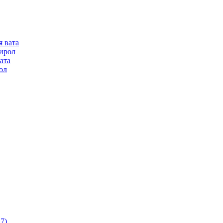
я вата
ирол
ата
ол
7)