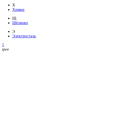
Х
Химки
Щ
Щёлково
Э
Электросталь
1
qwe