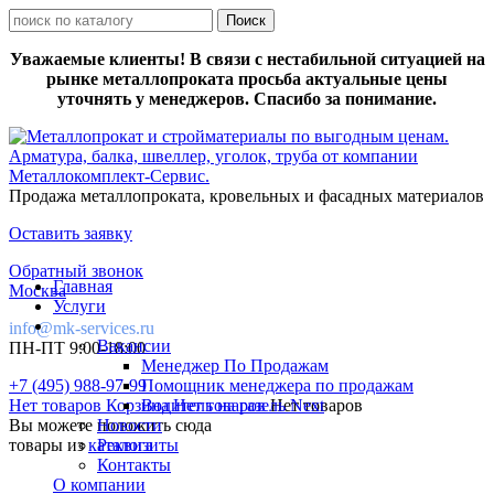
Уважаемые клиенты! В связи с нестабильной ситуацией на
рынке металлопроката просьба актуальные цены
уточнять у менеджеров. Спасибо за понимание.
Продажа металлопроката, кровельных и фасадных материалов
Оставить заявку
Обратный звонок
Главная
Москва
Услуги
info@mk-services.ru
Вакансии
ПН-ПТ 9:00-18:00
Менеджер По Продажам
+7 (495) 988-97-99
Помощник менеджера по продажам
Нет товаров
Корзина
Водитель на газель Next
Нет товаров
Нет товаров
Вы можете положить сюда
Новости
товары из
каталога
Реквизиты
Контакты
О компании