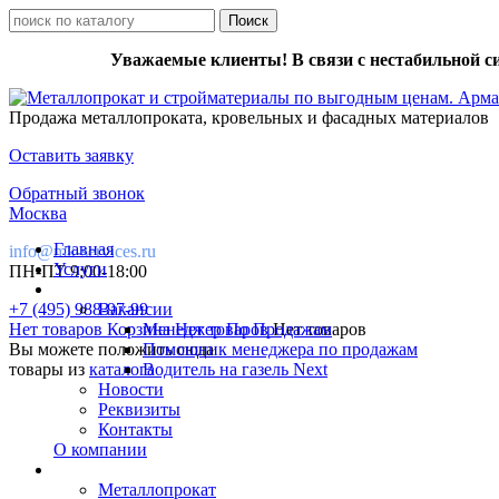
Уважаемые клиенты! В связи с нестабильной с
Продажа металлопроката, кровельных и фасадных материалов
Оставить заявку
Обратный звонок
Москва
Главная
info@mk-services.ru
Услуги
ПН-ПТ 9:00-18:00
+7 (495) 988-97-99
Вакансии
Нет товаров
Корзина
Менеджер По Продажам
Нет товаров
Нет товаров
Вы можете положить сюда
Помощник менеджера по продажам
товары из
каталога
Водитель на газель Next
Новости
Реквизиты
Контакты
О компании
Металлопрокат