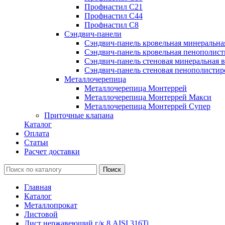
Профнастил С21
Профнастил С44
Профнастил С8
Сэндвич-панели
Сэндвич-панель кровельная минеральна
Сэндвич-панель кровельная пенополист
Сэндвич-панель стеновая минеральная в
Сэндвич-панель стеновая пенополистир
Металлочерепица
Металлочерепица Монтеррей
Металлочерепица Монтеррей Макси
Металлочерепица Монтеррей Супер
Приточные клапана
Каталог
Оплата
Статьи
Расчет доставки
Главная
Каталог
Металлопрокат
Листовой
Лист нержавеющий г/к 8 AISI 316Ti