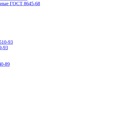
ьные ГОСТ 8645-68
510-93
9-93
0-89