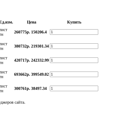
Ед.изм.
Цена
Купить
лист
260775р.
150206.4
тн
лист
380732р.
219301.34
тн
лист
420717р.
242332.99
тн
лист
693662р.
399549.02
тн
лист
300761р.
38497.34
тн
еджеров сайта.