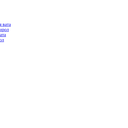
я вата
ирол
ата
ол