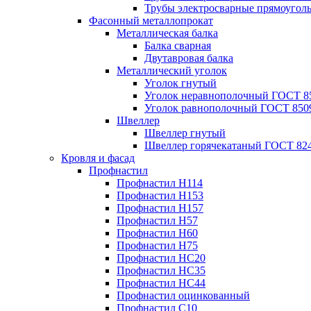
Трубы электросварные прямоугол
Фасонный металлопрокат
Металлическая балка
Балка сварная
Двутавровая балка
Металлический уголок
Уголок гнутый
Уголок неравнополочный ГОСТ 8
Уголок равнополочный ГОСТ 850
Швеллер
Швеллер гнутый
Швеллер горячекатаный ГОСТ 824
Кровля и фасад
Профнастил
Профнастил Н114
Профнастил Н153
Профнастил Н157
Профнастил Н57
Профнастил Н60
Профнастил Н75
Профнастил НС20
Профнастил НС35
Профнастил НС44
Профнастил оцинкованный
Профнастил С10