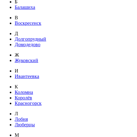
Б
Балашиха
В
Воскресенск
Д
Долгопрудный
Домодедово
Ж
Жуковский
И
Ивантеевка
К
Коломна
Королёв
Красногорск
Л
Лобня
Люберцы
М