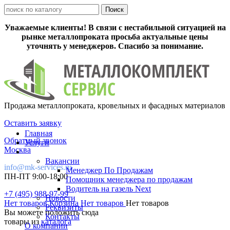
Уважаемые клиенты! В связи с нестабильной ситуацией на
рынке металлопроката просьба актуальные цены
уточнять у менеджеров. Спасибо за понимание.
Продажа металлопроката, кровельных и фасадных материалов
Оставить заявку
Главная
Обратный звонок
Услуги
Москва
Вакансии
info@mk-services.ru
Менеджер По Продажам
ПН-ПТ 9:00-18:00
Помощник менеджера по продажам
Водитель на газель Next
+7 (495) 988-97-99
Новости
Нет товаров
Корзина
Нет товаров
Нет товаров
Реквизиты
Вы можете положить сюда
Контакты
товары из
каталога
О компании