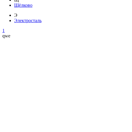
Щёлково
Э
Электросталь
1
qwe