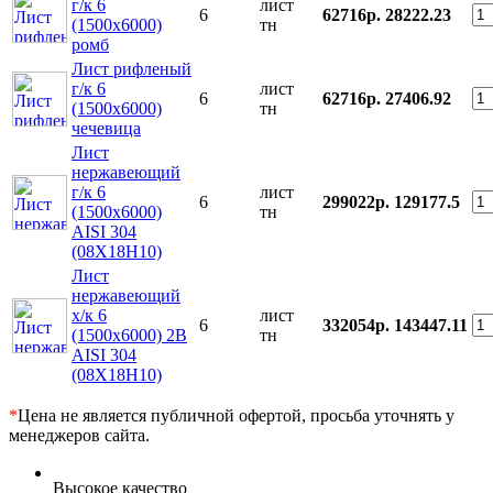
г/к 6
лист
6
62716р.
28222.23
(1500х6000)
тн
ромб
Лист рифленый
г/к 6
лист
6
62716р.
27406.92
(1500х6000)
тн
чечевица
Лист
нержавеющий
г/к 6
лист
6
299022р.
129177.5
(1500х6000)
тн
AISI 304
(08Х18Н10)
Лист
нержавеющий
х/к 6
лист
6
332054р.
143447.11
(1500х6000) 2B
тн
AISI 304
(08Х18Н10)
*
Цена не является публичной офертой, просьба уточнять у
менеджеров сайта.
Высокое качество