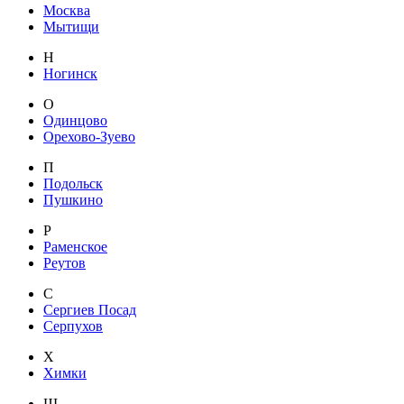
Москва
Мытищи
Н
Ногинск
О
Одинцово
Орехово-Зуево
П
Подольск
Пушкино
Р
Раменское
Реутов
С
Сергиев Посад
Серпухов
Х
Химки
Щ