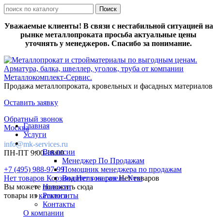
Уважаемые клиенты! В связи с нестабильной ситуацией на
рынке металлопроката просьба актуальные цены
уточнять у менеджеров. Спасибо за понимание.
Продажа металлопроката, кровельных и фасадных материалов
Оставить заявку
Обратный звонок
Главная
Москва
Услуги
info@mk-services.ru
Вакансии
ПН-ПТ 9:00-18:00
Менеджер По Продажам
+7 (495) 988-97-99
Помощник менеджера по продажам
Нет товаров
Корзина
Водитель на газель Next
Нет товаров
Нет товаров
Вы можете положить сюда
Новости
товары из
каталога
Реквизиты
Контакты
О компании