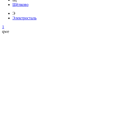
Щёлково
Э
Электросталь
1
qwe