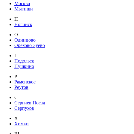
Москва
Мытищи
Н
Ногинск
О
Одинцово
Орехово-Зуево
П
Подольск
Пушкино
Р
Раменское
Реутов
С
Сергиев Посад
Серпухов
Х
Химки
Щ