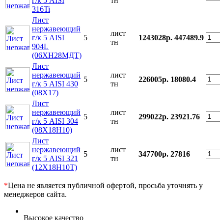
г/к 5 AISI
тн
316Ti
Лист
нержавеющий
лист
г/к 5 AISI
5
1243028р.
447489.9
тн
904L
(06ХН28МДТ)
Лист
нержавеющий
лист
5
226005р.
18080.4
г/к 5 AISI 430
тн
(08Х17)
Лист
нержавеющий
лист
5
299022р.
23921.76
г/к 5 AISI 304
тн
(08Х18Н10)
Лист
нержавеющий
лист
5
347700р.
27816
г/к 5 AISI 321
тн
(12Х18Н10Т)
*
Цена не является публичной офертой, просьба уточнять у
менеджеров сайта.
Высокое качество