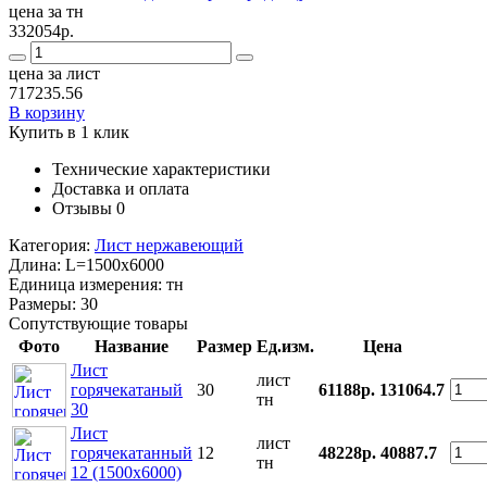
цена за тн
332054р.
цена за лист
717235.56
В корзину
Купить в 1 клик
Технические характеристики
Доставка и оплата
Отзывы
0
Категория:
Лист нержавеющий
Длина:
L=1500x6000
Единица измерения:
тн
Размеры:
30
Сопутствующие товары
Фото
Название
Размер
Ед.изм.
Цена
Лист
лист
горячекатаный
30
61188р.
131064.7
тн
30
Лист
лист
горячекатанный
12
48228р.
40887.7
тн
12 (1500х6000)