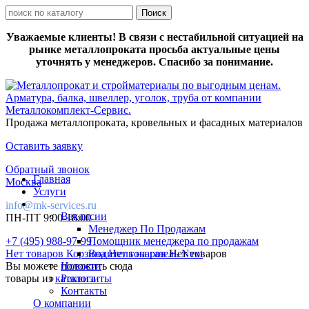
Уважаемые клиенты! В связи с нестабильной ситуацией на
рынке металлопроката просьба актуальные цены
уточнять у менеджеров. Спасибо за понимание.
Продажа металлопроката, кровельных и фасадных материалов
Оставить заявку
Обратный звонок
Главная
Москва
Услуги
info@mk-services.ru
Вакансии
ПН-ПТ 9:00-18:00
Менеджер По Продажам
+7 (495) 988-97-99
Помощник менеджера по продажам
Нет товаров
Корзина
Водитель на газель Next
Нет товаров
Нет товаров
Вы можете положить сюда
Новости
товары из
каталога
Реквизиты
Контакты
О компании