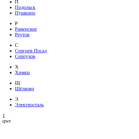
П
Подольск
Пушкино
Р
Раменское
Реутов
С
Сергиев Посад
Серпухов
Х
Химки
Щ
Щёлково
Э
Электросталь
1
qwe