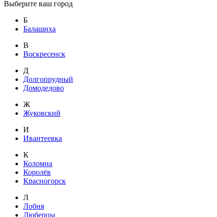
Выберите ваш город
Б
Балашиха
В
Воскресенск
Д
Долгопрудный
Домодедово
Ж
Жуковский
И
Ивантеевка
К
Коломна
Королёв
Красногорск
Л
Лобня
Люберцы