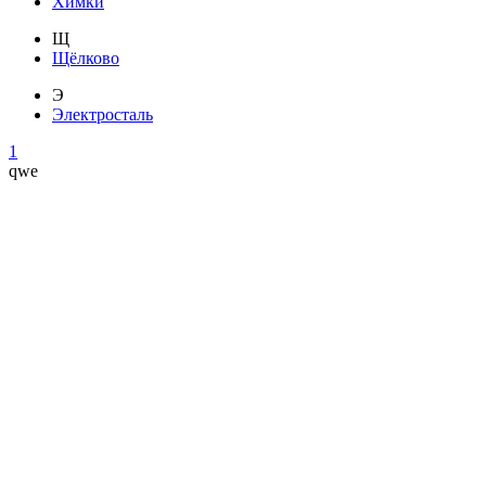
Химки
Щ
Щёлково
Э
Электросталь
1
qwe