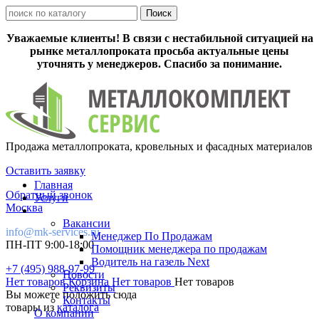
Уважаемые клиенты! В связи с нестабильной ситуацией на
рынке металлопроката просьба актуальные цены
уточнять у менеджеров. Спасибо за понимание.
Продажа металлопроката, кровельных и фасадных материалов
Оставить заявку
Главная
Обратный звонок
Услуги
Москва
Вакансии
info@mk-services.ru
Менеджер По Продажам
ПН-ПТ 9:00-18:00
Помощник менеджера по продажам
Водитель на газель Next
+7 (495) 988-97-99
Новости
Нет товаров
Корзина
Нет товаров
Нет товаров
Реквизиты
Вы можете положить сюда
Контакты
товары из
каталога
О компании