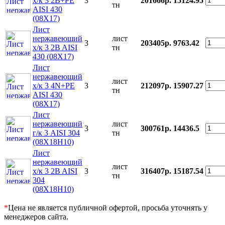
х/к 3 2B+PE
3
201666р.
15124.95
тн
AISI 430
(08Х17)
Лист
нержавеющий
лист
3
203405р.
9763.42
х/к 3 2B AISI
тн
430 (08Х17)
Лист
нержавеющий
лист
х/к 3 4N+PE
3
212097р.
15907.27
тн
AISI 430
(08Х17)
Лист
нержавеющий
лист
3
300761р.
14436.5
г/к 3 AISI 304
тн
(08Х18Н10)
Лист
нержавеющий
лист
х/к 3 2B AISI
3
316407р.
15187.54
тн
304
(08Х18Н10)
*
Цена не является публичной офертой, просьба уточнять у
менеджеров сайта.