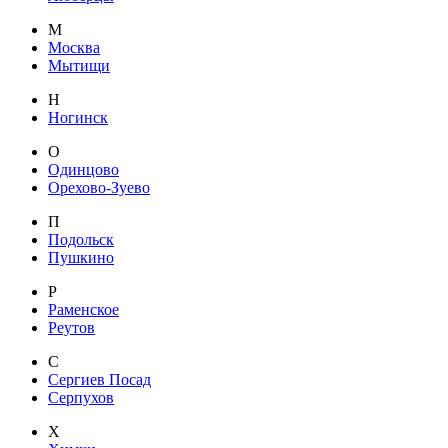
М
Москва
Мытищи
Н
Ногинск
О
Одинцово
Орехово-Зуево
П
Подольск
Пушкино
Р
Раменское
Реутов
С
Сергиев Посад
Серпухов
Х