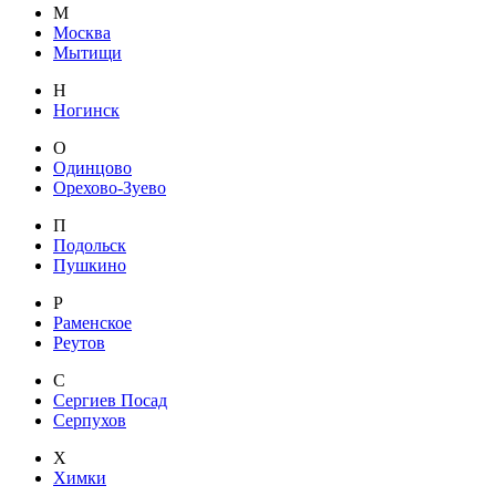
М
Москва
Мытищи
Н
Ногинск
О
Одинцово
Орехово-Зуево
П
Подольск
Пушкино
Р
Раменское
Реутов
С
Сергиев Посад
Серпухов
Х
Химки