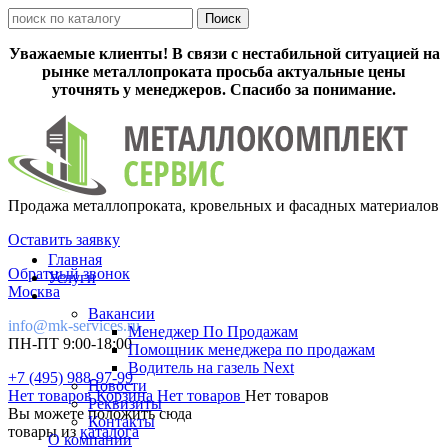
Уважаемые клиенты! В связи с нестабильной ситуацией на
рынке металлопроката просьба актуальные цены
уточнять у менеджеров. Спасибо за понимание.
Продажа металлопроката, кровельных и фасадных материалов
Оставить заявку
Главная
Обратный звонок
Услуги
Москва
Вакансии
info@mk-services.ru
Менеджер По Продажам
ПН-ПТ 9:00-18:00
Помощник менеджера по продажам
Водитель на газель Next
+7 (495) 988-97-99
Новости
Нет товаров
Корзина
Нет товаров
Нет товаров
Реквизиты
Вы можете положить сюда
Контакты
товары из
каталога
О компании