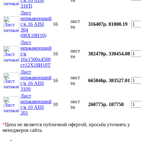
г/к 16 AISI
тн
316Ti
Лист
нержавеющий
лист
г/к 16 AISI
16
316407р.
81000.19
тн
304
(08Х18Н10)
Лист
нержавеющий
лист
г/к
16
382470р.
330454.08
тн
16x1500x4500
ст12Х18Н10Т
Лист
нержавеющий
лист
16
665846р.
383527.01
г/к 16 AISI
тн
310S
Лист
нержавеющий
лист
10
260775р.
187758
г/к 10 AISI
тн
201
*
Цена не является публичной офертой, просьба уточнять у
менеджеров сайта.