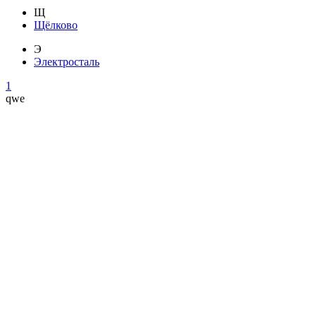
Щ
Щёлково
Э
Электросталь
1
qwe