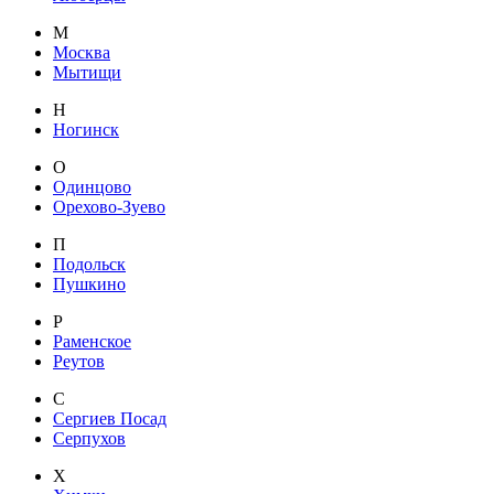
М
Москва
Мытищи
Н
Ногинск
О
Одинцово
Орехово-Зуево
П
Подольск
Пушкино
Р
Раменское
Реутов
С
Сергиев Посад
Серпухов
Х