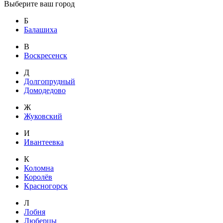
Выберите ваш город
Б
Балашиха
В
Воскресенск
Д
Долгопрудный
Домодедово
Ж
Жуковский
И
Ивантеевка
К
Коломна
Королёв
Красногорск
Л
Лобня
Люберцы