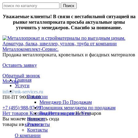
Уважаемые клиенты! В связи с нестабильной ситуацией на
рынке металлопроката просьба актуальные цены
уточнять у менеджеров. Спасибо за понимание.
Продажа металлопроката, кровельных и фасадных материалов
Оставить заявку
Обратный звонок
Главная
Москва
Услуги
info@mk-services.ru
Вакансии
ПН-ПТ 9:00-18:00
Менеджер По Продажам
+7 (495) 988-97-99
Помощник менеджера по продажам
Нет товаров
Корзина
Водитель на газель Next
Нет товаров
Нет товаров
Вы можете положить сюда
Новости
товары из
каталога
Реквизиты
Контакты
О компании