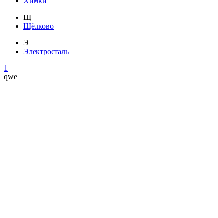
Химки
Щ
Щёлково
Э
Электросталь
1
qwe