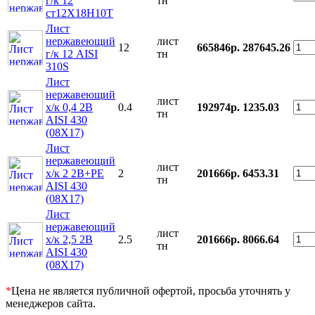
г/к 12
тн
ст12Х18Н10Т
Лист
нержавеющий
лист
12
665846р.
287645.26
г/к 12 AISI
тн
310S
Лист
нержавеющий
лист
х/к 0,4 2B
0.4
192974р.
1235.03
тн
AISI 430
(08Х17)
Лист
нержавеющий
лист
х/к 2 2B+PE
2
201666р.
6453.31
тн
AISI 430
(08Х17)
Лист
нержавеющий
лист
х/к 2,5 2B
2.5
201666р.
8066.64
тн
AISI 430
(08Х17)
*
Цена не является публичной офертой, просьба уточнять у
менеджеров сайта.