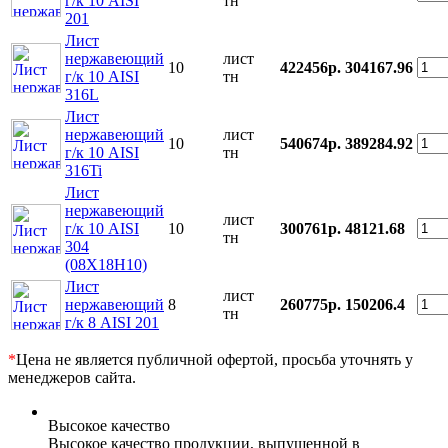
г/к 10 AISI
тн
201
Лист
нержавеющий
лист
10
422456р.
304167.96
г/к 10 AISI
тн
316L
Лист
нержавеющий
лист
10
540674р.
389284.92
г/к 10 AISI
тн
316Ti
Лист
нержавеющий
лист
г/к 10 AISI
10
300761р.
48121.68
тн
304
(08Х18Н10)
Лист
лист
нержавеющий
8
260775р.
150206.4
тн
г/к 8 AISI 201
*
Цена не является публичной офертой, просьба уточнять у
менеджеров сайта.
Высокое качество
Высокое качество продукции, выпущенной в