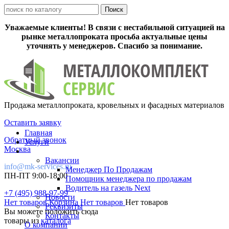
Уважаемые клиенты! В связи с нестабильной ситуацией на
рынке металлопроката просьба актуальные цены
уточнять у менеджеров. Спасибо за понимание.
Продажа металлопроката, кровельных и фасадных материалов
Оставить заявку
Главная
Обратный звонок
Услуги
Москва
Вакансии
info@mk-services.ru
Менеджер По Продажам
ПН-ПТ 9:00-18:00
Помощник менеджера по продажам
Водитель на газель Next
+7 (495) 988-97-99
Новости
Нет товаров
Корзина
Нет товаров
Нет товаров
Реквизиты
Вы можете положить сюда
Контакты
товары из
каталога
О компании