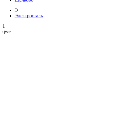
Э
Электросталь
1
qwe