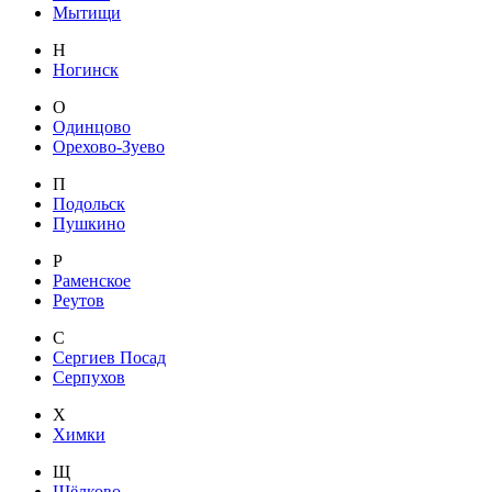
Мытищи
Н
Ногинск
О
Одинцово
Орехово-Зуево
П
Подольск
Пушкино
Р
Раменское
Реутов
С
Сергиев Посад
Серпухов
Х
Химки
Щ
Щёлково