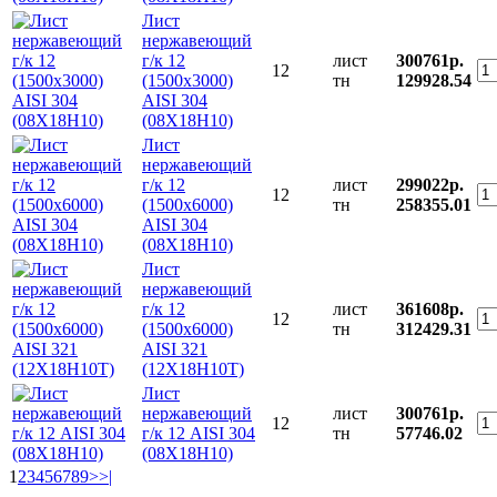
Лист
нержавеющий
г/к 12
лист
300761р.
12
(1500х3000)
тн
129928.54
AISI 304
(08Х18Н10)
Лист
нержавеющий
г/к 12
лист
299022р.
12
(1500х6000)
тн
258355.01
AISI 304
(08Х18Н10)
Лист
нержавеющий
г/к 12
лист
361608р.
12
(1500х6000)
тн
312429.31
AISI 321
(12Х18Н10Т)
Лист
нержавеющий
лист
300761р.
12
г/к 12 AISI 304
тн
57746.02
(08Х18Н10)
1
2
3
4
5
6
7
8
9
>
>|