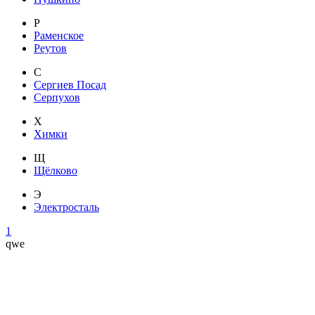
Р
Раменское
Реутов
С
Сергиев Посад
Серпухов
Х
Химки
Щ
Щёлково
Э
Электросталь
1
qwe