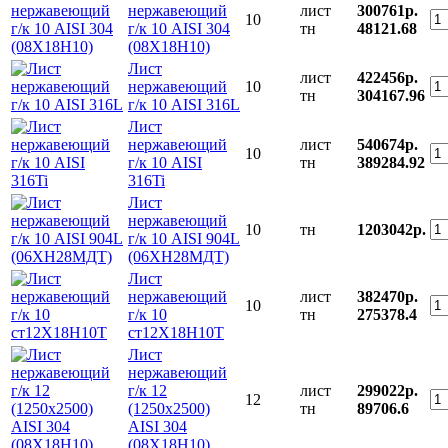
нержавеющий
лист
300761р.
10
г/к 10 AISI 304
тн
48121.68
(08Х18Н10)
Лист
лист
422456р.
нержавеющий
10
тн
304167.96
г/к 10 AISI 316L
Лист
нержавеющий
лист
540674р.
10
г/к 10 AISI
тн
389284.92
316Ti
Лист
нержавеющий
10
тн
1203042р.
г/к 10 AISI 904L
(06ХН28МДТ)
Лист
нержавеющий
лист
382470р.
10
г/к 10
тн
275378.4
ст12Х18Н10Т
Лист
нержавеющий
г/к 12
лист
299022р.
12
(1250х2500)
тн
89706.6
AISI 304
(08Х18Н10)