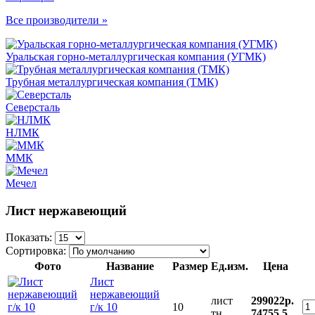
Все производители »
Уральская горно-металлургическая компания (УГМК)
Трубная металлургическая компания (ТМК)
Северсталь
НЛМК
ММК
Мечел
Лист нержавеющий
Показать:
Сортировка:
Фото
Название
Размер
Ед.изм.
Цена
Лист
нержавеющий
лист
299022р.
г/к 10
10
тн
74755.5