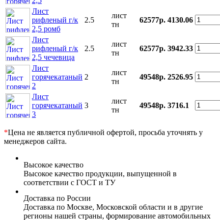
2,5
Лист
лист
рифленый г/к
2.5
62577р.
4130.06
тн
2,5 ромб
Лист
лист
рифленый г/к
2.5
62577р.
3942.33
тн
2,5 чечевица
Лист
лист
горячекатаный
2
49548р.
2526.95
тн
2
Лист
лист
горячекатаный
3
49548р.
3716.1
тн
3
*
Цена не является публичной офертой, просьба уточнять у
менеджеров сайта.
Высокое качество
Высокое качество продукции, выпущенной в
соответствии с ГОСТ и ТУ
Доставка по России
Доставка по Москве, Московской области и в другие
регионы нашей страны, формирование автомобильных