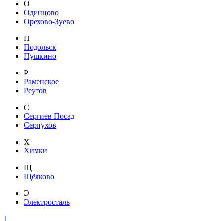
О
Одинцово
Орехово-Зуево
П
Подольск
Пушкино
Р
Раменское
Реутов
С
Сергиев Посад
Серпухов
Х
Химки
Щ
Щёлково
Э
Электросталь
1