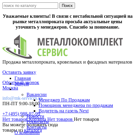
Уважаемые клиенты! В связи с нестабильной ситуацией на
рынке металлопроката просьба актуальные цены
уточнять у менеджеров. Спасибо за понимание.
Продажа металлопроката, кровельных и фасадных материалов
Оставить заявку
Главная
Обратный звонок
Услуги
Москва
Вакансии
info@mk-services.ru
Менеджер По Продажам
ПН-ПТ 9:00-18:00
Помощник менеджера по продажам
Водитель на газель Next
+7 (495) 988-97-99
Новости
Нет товаров
Корзина
Нет товаров
Нет товаров
Реквизиты
Вы можете положить сюда
Контакты
товары из
каталога
О компании