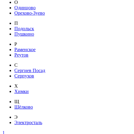
О
Одинцово
Орехово-Зуево
П
Подольск
Пушкино
Р
Раменское
Реутов
С
Сергиев Посад
Серпухов
Х
Химки
Щ
Щёлково
Э
Электросталь
1