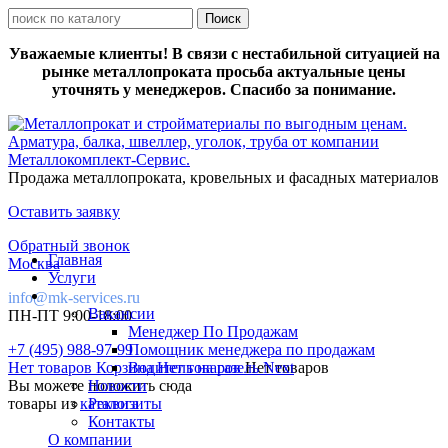
Уважаемые клиенты! В связи с нестабильной ситуацией на
рынке металлопроката просьба актуальные цены
уточнять у менеджеров. Спасибо за понимание.
Продажа металлопроката, кровельных и фасадных материалов
Оставить заявку
Обратный звонок
Главная
Москва
Услуги
info@mk-services.ru
Вакансии
ПН-ПТ 9:00-18:00
Менеджер По Продажам
+7 (495) 988-97-99
Помощник менеджера по продажам
Нет товаров
Корзина
Водитель на газель Next
Нет товаров
Нет товаров
Вы можете положить сюда
Новости
товары из
каталога
Реквизиты
Контакты
О компании