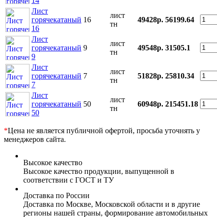
14
Лист
лист
горячекатаный
16
49428р.
56199.64
тн
16
Лист
лист
горячекатаный
9
49548р.
31505.1
тн
9
Лист
лист
горячекатаный
7
51828р.
25810.34
тн
7
Лист
лист
горячекатаный
50
60948р.
215451.18
тн
50
*
Цена не является публичной офертой, просьба уточнять у
менеджеров сайта.
Высокое качество
Высокое качество продукции, выпущенной в
соответствии с ГОСТ и ТУ
Доставка по России
Доставка по Москве, Московской области и в другие
регионы нашей страны, формирование автомобильных