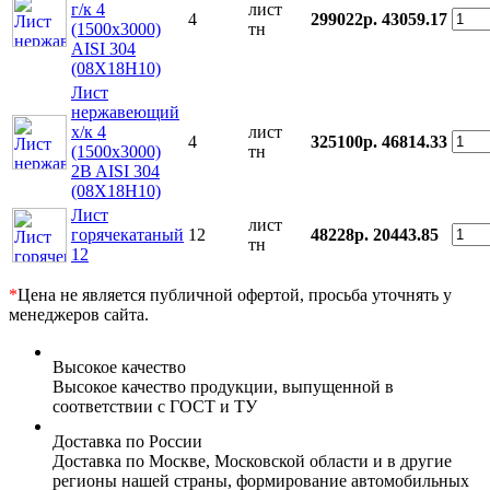
г/к 4
лист
4
299022р.
43059.17
(1500х3000)
тн
AISI 304
(08Х18Н10)
Лист
нержавеющий
х/к 4
лист
4
325100р.
46814.33
(1500х3000)
тн
2B AISI 304
(08Х18Н10)
Лист
лист
горячекатаный
12
48228р.
20443.85
тн
12
*
Цена не является публичной офертой, просьба уточнять у
менеджеров сайта.
Высокое качество
Высокое качество продукции, выпущенной в
соответствии с ГОСТ и ТУ
Доставка по России
Доставка по Москве, Московской области и в другие
регионы нашей страны, формирование автомобильных