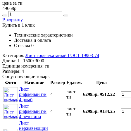
цена за тн
49668р.
В корзину
Купить в 1 клик
Технические характеристики
Доставка и оплата
Отзывы
0
Категория:
Лист горячекатаный ГОСТ 19903-74
Длина:
L=1500x3000
Единица измерения:
тн
Размеры:
4
Сопутствующие товары
Фото
Название
Размер
Ед.изм.
Цена
Лист
лист
рифленый г/к
4
62995р.
9512.22
тн
4 ромб
Лист
лист
рифленый г/к
4
62995р.
9134.25
тн
4 чечевица
Лист
нержавеющий