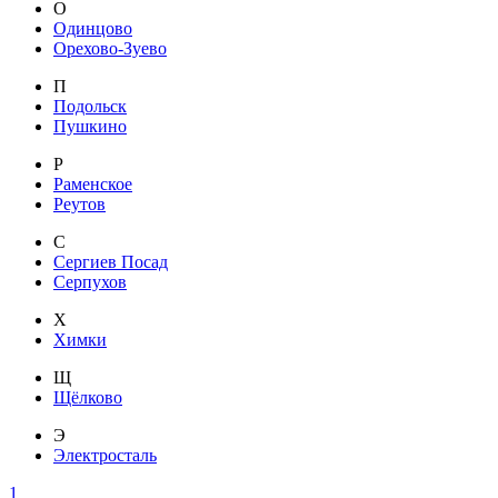
О
Одинцово
Орехово-Зуево
П
Подольск
Пушкино
Р
Раменское
Реутов
С
Сергиев Посад
Серпухов
Х
Химки
Щ
Щёлково
Э
Электросталь
1