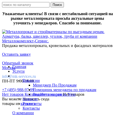
Уважаемые клиенты! В связи с нестабильной ситуацией на
рынке металлопроката просьба актуальные цены
уточнять у менеджеров. Спасибо за понимание.
Продажа металлопроката, кровельных и фасадных материалов
Оставить заявку
Обратный звонок
Главная
Москва
Услуги
info@mk-services.ru
Вакансии
ПН-ПТ 9:00-18:00
Менеджер По Продажам
+7 (495) 988-97-99
Помощник менеджера по продажам
Нет товаров
Корзина
Водитель на газель Next
Нет товаров
Нет товаров
Вы можете положить сюда
Новости
товары из
каталога
Реквизиты
Контакты
О компании