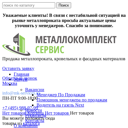
Уважаемые клиенты! В связи с нестабильной ситуацией на
рынке металлопроката просьба актуальные цены
уточнять у менеджеров. Спасибо за понимание.
Продажа металлопроката, кровельных и фасадных материалов
Оставить заявку
Главная
Обратный звонок
Услуги
Москва
Вакансии
info@mk-services.ru
Менеджер По Продажам
ПН-ПТ 9:00-18:00
Помощник менеджера по продажам
Водитель на газель Next
+7 (495) 988-97-99
Новости
Нет товаров
Корзина
Нет товаров
Нет товаров
Реквизиты
Вы можете положить сюда
Контакты
товары из
каталога
О компании