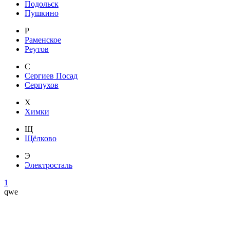
Подольск
Пушкино
Р
Раменское
Реутов
С
Сергиев Посад
Серпухов
Х
Химки
Щ
Щёлково
Э
Электросталь
1
qwe