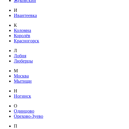
Жуковский
И
Ивантеевка
К
Коломна
Королёв
Красногорск
Л
Лобня
Люберцы
М
Москва
Мытищи
Н
Ногинск
О
Одинцово
Орехово-Зуево
П