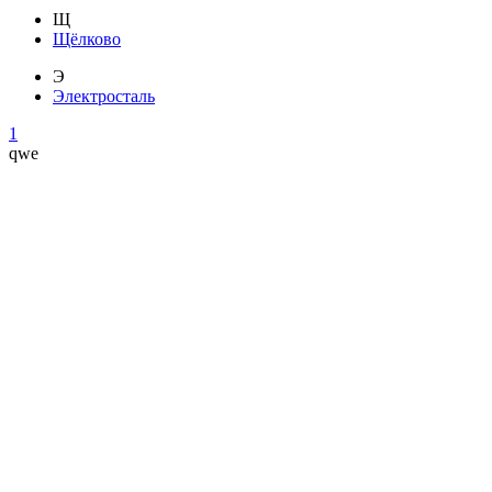
Щ
Щёлково
Э
Электросталь
1
qwe