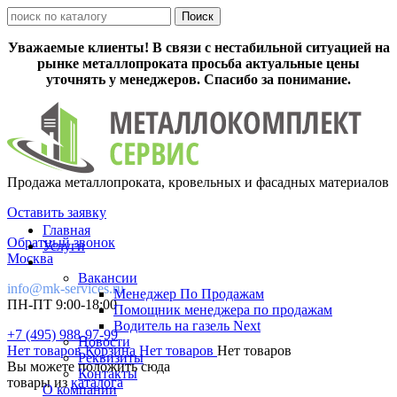
Уважаемые клиенты! В связи с нестабильной ситуацией на
рынке металлопроката просьба актуальные цены
уточнять у менеджеров. Спасибо за понимание.
Продажа металлопроката, кровельных и фасадных материалов
Оставить заявку
Главная
Обратный звонок
Услуги
Москва
Вакансии
info@mk-services.ru
Менеджер По Продажам
ПН-ПТ 9:00-18:00
Помощник менеджера по продажам
Водитель на газель Next
+7 (495) 988-97-99
Новости
Нет товаров
Корзина
Нет товаров
Нет товаров
Реквизиты
Вы можете положить сюда
Контакты
товары из
каталога
О компании