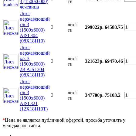
3 (1500х6000)
тн
чечевица
Лист
нержавеющий
г/к 3
лист
3
299022р.
64588.75
(1500х6000)
тн
AISI 304
(08Х18Н10)
Лист
нержавеющий
х/к 3
лист
3
321623р.
69470.46
(1500х6000)
тн
2B AISI 304
(08Х18Н10)
Лист
нержавеющий
г/к 3
лист
3
347700р.
75103.2
(1500х6000)
тн
AISI 321
(12Х18Н10Т)
*
Цена не является публичной офертой, просьба уточнять у
менеджеров сайта.