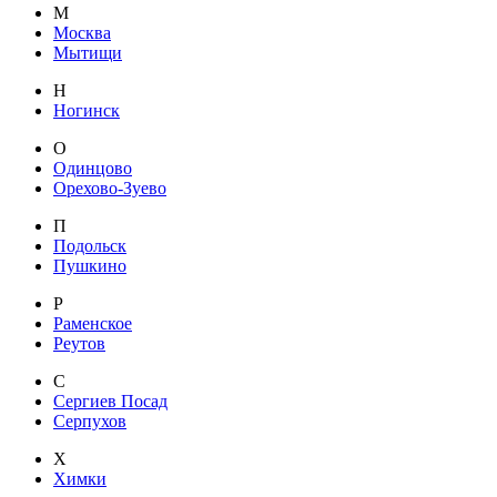
М
Москва
Мытищи
Н
Ногинск
О
Одинцово
Орехово-Зуево
П
Подольск
Пушкино
Р
Раменское
Реутов
С
Сергиев Посад
Серпухов
Х
Химки