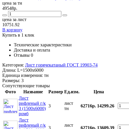
цена за тн
49548р.
цена за лист
10751.92
В корзину
Купить в 1 клик
Технические характеристики
Доставка и оплата
Отзывы
0
Категория:
Лист горячекатаный ГОСТ 19903-74
Длина:
L=1500x6000
Единица измерения:
тн
Размеры:
3
Сопутствующие товары
Фото
Название
Размер
Ед.изм.
Цена
Лист
рифленый г/к
лист
3
62716р.
14299.26
3 (1500х6000)
тн
ромб
Лист
рифленый г/к
лист
3
62716р.
13609.39