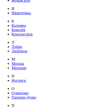
Жуковский
И
Ивантеевка
К
Коломна
Королёв
Красногорск
Л
Лобня
Люберцы
М
Москва
Мытищи
Н
Ногинск
О
Одинцово
Орехово-Зуево
П