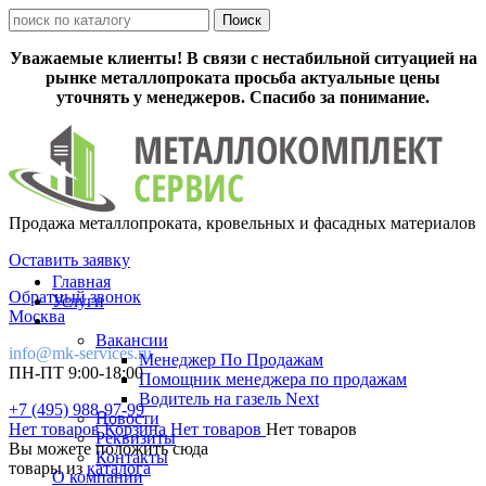
Уважаемые клиенты! В связи с нестабильной ситуацией на
рынке металлопроката просьба актуальные цены
уточнять у менеджеров. Спасибо за понимание.
Продажа металлопроката, кровельных и фасадных материалов
Оставить заявку
Главная
Обратный звонок
Услуги
Москва
Вакансии
info@mk-services.ru
Менеджер По Продажам
ПН-ПТ 9:00-18:00
Помощник менеджера по продажам
Водитель на газель Next
+7 (495) 988-97-99
Новости
Нет товаров
Корзина
Нет товаров
Нет товаров
Реквизиты
Вы можете положить сюда
Контакты
товары из
каталога
О компании