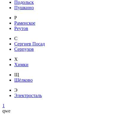
Подольск
Пушкино
Р
Раменское
Реутов
С
Сергиев Посад
Серпухов
Х
Химки
Щ
Щёлково
Э
Электросталь
1
qwe