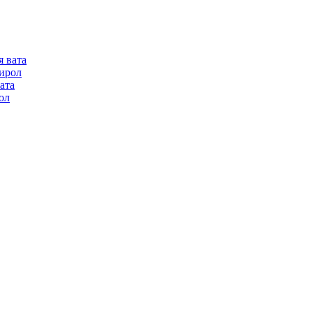
я вата
ирол
ата
ол