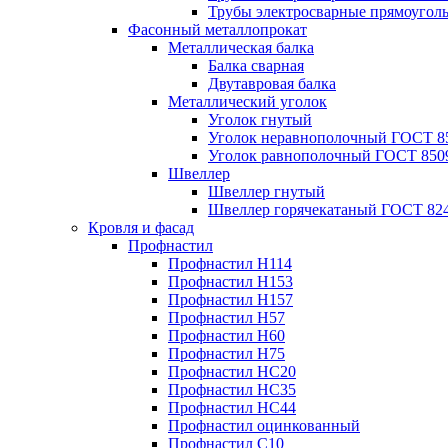
Трубы электросварные прямоугол
Фасонный металлопрокат
Металлическая балка
Балка сварная
Двутавровая балка
Металлический уголок
Уголок гнутый
Уголок неравнополочный ГОСТ 8
Уголок равнополочный ГОСТ 850
Швеллер
Швеллер гнутый
Швеллер горячекатаный ГОСТ 824
Кровля и фасад
Профнастил
Профнастил Н114
Профнастил Н153
Профнастил Н157
Профнастил Н57
Профнастил Н60
Профнастил Н75
Профнастил НС20
Профнастил НС35
Профнастил НС44
Профнастил оцинкованный
Профнастил С10