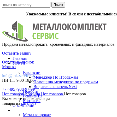
Уважаемые клиенты! В связи с нестабильной с
Продажа металлопроката, кровельных и фасадных материалов
Оставить заявку
Главная
Обратный звонок
Услуги
Москва
Вакансии
info@mk-services.ru
Менеджер По Продажам
ПН-ПТ 9:00-18:00
Помощник менеджера по продажам
Водитель на газель Next
+7 (495) 988-97-99
Новости
Нет товаров
Корзина
Нет товаров
Нет товаров
Реквизиты
Вы можете положить сюда
Контакты
товары из
каталога
О компании
Металлопрокат