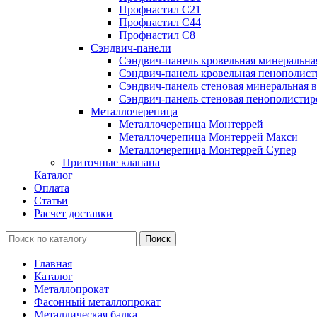
Профнастил С21
Профнастил С44
Профнастил С8
Сэндвич-панели
Сэндвич-панель кровельная минеральна
Сэндвич-панель кровельная пенополист
Сэндвич-панель стеновая минеральная в
Сэндвич-панель стеновая пенополистир
Металлочерепица
Металлочерепица Монтеррей
Металлочерепица Монтеррей Макси
Металлочерепица Монтеррей Супер
Приточные клапана
Каталог
Оплата
Статьи
Расчет доставки
Главная
Каталог
Металлопрокат
Фасонный металлопрокат
Металлическая балка