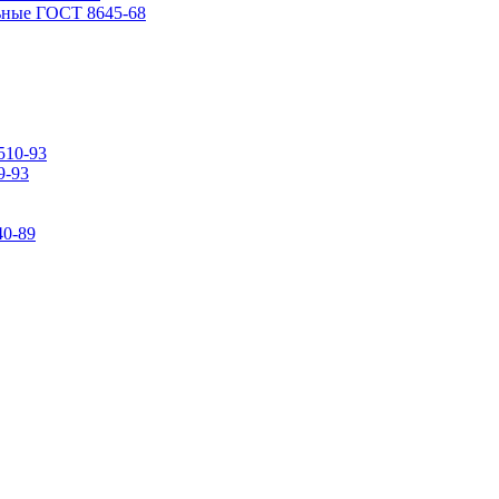
ьные ГОСТ 8645-68
510-93
9-93
0-89