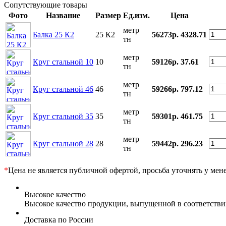
Сопутствующие товары
Фото
Название
Размер
Ед.изм.
Цена
метр
Балка 25 К2
25 К2
56273р.
4328.71
тн
метр
Круг стальной 10
10
59126р.
37.61
тн
метр
Круг стальной 46
46
59266р.
797.12
тн
метр
Круг стальной 35
35
59301р.
461.75
тн
метр
Круг стальной 28
28
59442р.
296.23
тн
*
Цена не является публичной офертой, просьба уточнять у мен
Высокое качество
Высокое качество продукции, выпущенной в соответств
Доставка по России