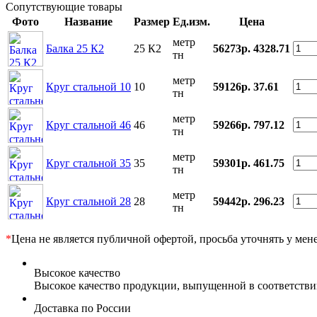
Сопутствующие товары
Фото
Название
Размер
Ед.изм.
Цена
метр
Балка 25 К2
25 К2
56273р.
4328.71
тн
метр
Круг стальной 10
10
59126р.
37.61
тн
метр
Круг стальной 46
46
59266р.
797.12
тн
метр
Круг стальной 35
35
59301р.
461.75
тн
метр
Круг стальной 28
28
59442р.
296.23
тн
*
Цена не является публичной офертой, просьба уточнять у мен
Высокое качество
Высокое качество продукции, выпущенной в соответств
Доставка по России