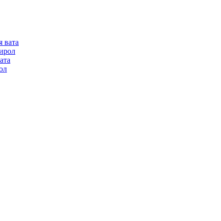
я вата
ирол
ата
ол