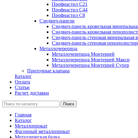
Профнастил С21
Профнастил С44
Профнастил С8
Сэндвич-панели
Сэндвич-панель кровельная минеральна
Сэндвич-панель кровельная пенополист
Сэндвич-панель стеновая минеральная в
Сэндвич-панель стеновая пенополистир
Металлочерепица
Металлочерепица Монтеррей
Металлочерепица Монтеррей Макси
Металлочерепица Монтеррей Супер
Приточные клапана
Каталог
Оплата
Статьи
Расчет доставки
Главная
Каталог
Металлопрокат
Фасонный металлопрокат
Металлическая балка