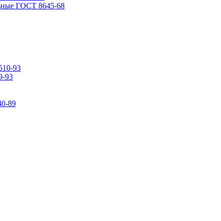
ьные ГОСТ 8645-68
510-93
9-93
0-89