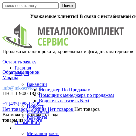
Уважаемые клиенты! В связи с нестабильной с
Продажа металлопроката, кровельных и фасадных материалов
Оставить заявку
Главная
Обратный звонок
Услуги
Москва
Вакансии
info@mk-services.ru
Менеджер По Продажам
ПН-ПТ 9:00-18:00
Помощник менеджера по продажам
Водитель на газель Next
+7 (495) 988-97-99
Новости
Нет товаров
Корзина
Нет товаров
Нет товаров
Реквизиты
Вы можете положить сюда
Контакты
товары из
каталога
О компании
Металлопрокат