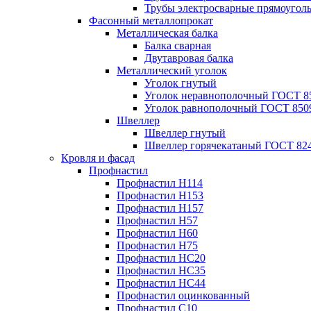
Трубы электросварные прямоугол
Фасонный металлопрокат
Металлическая балка
Балка сварная
Двутавровая балка
Металлический уголок
Уголок гнутый
Уголок неравнополочный ГОСТ 8
Уголок равнополочный ГОСТ 850
Швеллер
Швеллер гнутый
Швеллер горячекатаный ГОСТ 824
Кровля и фасад
Профнастил
Профнастил Н114
Профнастил Н153
Профнастил Н157
Профнастил Н57
Профнастил Н60
Профнастил Н75
Профнастил НС20
Профнастил НС35
Профнастил НС44
Профнастил оцинкованный
Профнастил С10