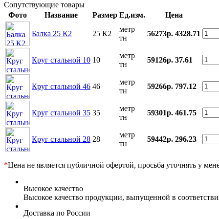
Сопутствующие товары
Фото
Название
Размер
Ед.изм.
Цена
метр
Балка 25 К2
25 К2
56273р.
4328.71
тн
метр
Круг стальной 10
10
59126р.
37.61
тн
метр
Круг стальной 46
46
59266р.
797.12
тн
метр
Круг стальной 35
35
59301р.
461.75
тн
метр
Круг стальной 28
28
59442р.
296.23
тн
*
Цена не является публичной офертой, просьба уточнять у мен
Высокое качество
Высокое качество продукции, выпущенной в соответств
Доставка по России