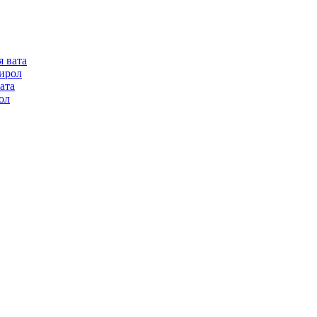
я вата
ирол
ата
ол