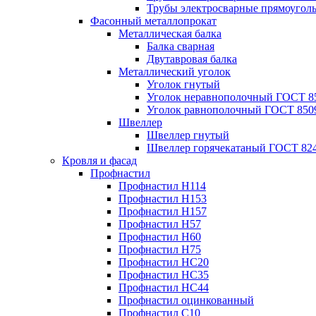
Трубы электросварные прямоугол
Фасонный металлопрокат
Металлическая балка
Балка сварная
Двутавровая балка
Металлический уголок
Уголок гнутый
Уголок неравнополочный ГОСТ 8
Уголок равнополочный ГОСТ 850
Швеллер
Швеллер гнутый
Швеллер горячекатаный ГОСТ 824
Кровля и фасад
Профнастил
Профнастил Н114
Профнастил Н153
Профнастил Н157
Профнастил Н57
Профнастил Н60
Профнастил Н75
Профнастил НС20
Профнастил НС35
Профнастил НС44
Профнастил оцинкованный
Профнастил С10