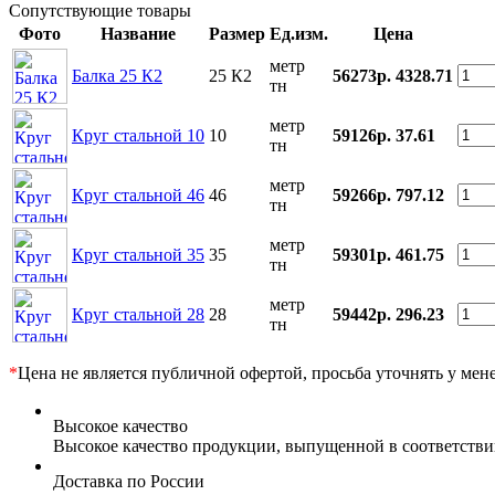
Сопутствующие товары
Фото
Название
Размер
Ед.изм.
Цена
метр
Балка 25 К2
25 К2
56273р.
4328.71
тн
метр
Круг стальной 10
10
59126р.
37.61
тн
метр
Круг стальной 46
46
59266р.
797.12
тн
метр
Круг стальной 35
35
59301р.
461.75
тн
метр
Круг стальной 28
28
59442р.
296.23
тн
*
Цена не является публичной офертой, просьба уточнять у мен
Высокое качество
Высокое качество продукции, выпущенной в соответств
Доставка по России