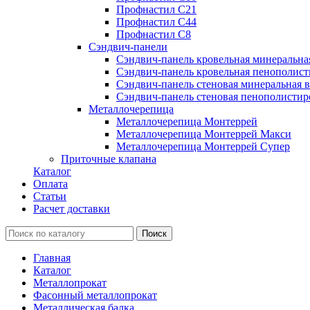
Профнастил С21
Профнастил С44
Профнастил С8
Сэндвич-панели
Сэндвич-панель кровельная минеральна
Сэндвич-панель кровельная пенополист
Сэндвич-панель стеновая минеральная в
Сэндвич-панель стеновая пенополистир
Металлочерепица
Металлочерепица Монтеррей
Металлочерепица Монтеррей Макси
Металлочерепица Монтеррей Супер
Приточные клапана
Каталог
Оплата
Статьи
Расчет доставки
Главная
Каталог
Металлопрокат
Фасонный металлопрокат
Металлическая балка