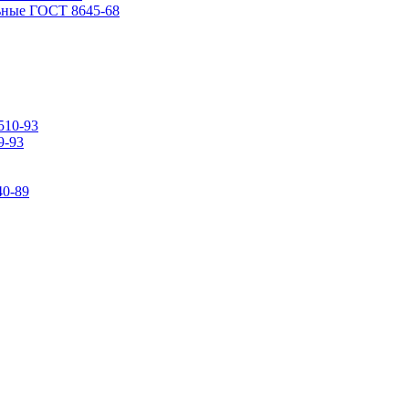
ьные ГОСТ 8645-68
510-93
9-93
0-89