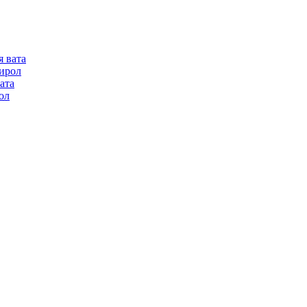
я вата
ирол
ата
ол