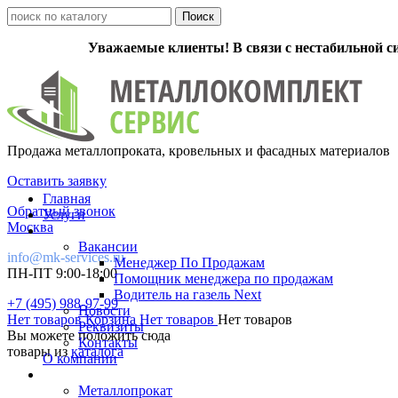
Уважаемые клиенты! В связи с нестабильной с
Продажа металлопроката, кровельных и фасадных материалов
Оставить заявку
Главная
Обратный звонок
Услуги
Москва
Вакансии
info@mk-services.ru
Менеджер По Продажам
ПН-ПТ 9:00-18:00
Помощник менеджера по продажам
Водитель на газель Next
+7 (495) 988-97-99
Новости
Нет товаров
Корзина
Нет товаров
Нет товаров
Реквизиты
Вы можете положить сюда
Контакты
товары из
каталога
О компании
Металлопрокат