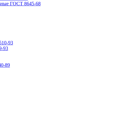
ьные ГОСТ 8645-68
510-93
9-93
0-89