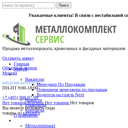
Уважаемые клиенты! В связи с нестабильной с
Продажа металлопроката, кровельных и фасадных материалов
Оставить заявку
Главная
Обратный звонок
Услуги
Москва
Вакансии
info@mk-services.ru
Менеджер По Продажам
ПН-ПТ 9:00-18:00
Помощник менеджера по продажам
Водитель на газель Next
+7 (495) 988-97-99
Новости
Нет товаров
Корзина
Нет товаров
Нет товаров
Реквизиты
Вы можете положить сюда
Контакты
товары из
каталога
О компании
Металлопрокат