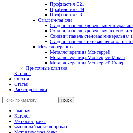
Профнастил С21
Профнастил С44
Профнастил С8
Сэндвич-панели
Сэндвич-панель кровельная минеральна
Сэндвич-панель кровельная пенополист
Сэндвич-панель стеновая минеральная в
Сэндвич-панель стеновая пенополистир
Металлочерепица
Металлочерепица Монтеррей
Металлочерепица Монтеррей Макси
Металлочерепица Монтеррей Супер
Приточные клапана
Каталог
Оплата
Статьи
Расчет доставки
Главная
Каталог
Металлопрокат
Фасонный металлопрокат
Металлическая балка