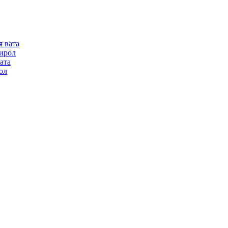
я вата
ирол
ата
ол