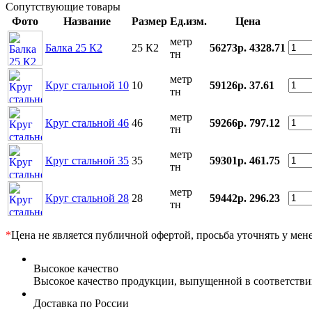
Сопутствующие товары
Фото
Название
Размер
Ед.изм.
Цена
метр
Балка 25 К2
25 К2
56273р.
4328.71
тн
метр
Круг стальной 10
10
59126р.
37.61
тн
метр
Круг стальной 46
46
59266р.
797.12
тн
метр
Круг стальной 35
35
59301р.
461.75
тн
метр
Круг стальной 28
28
59442р.
296.23
тн
*
Цена не является публичной офертой, просьба уточнять у мен
Высокое качество
Высокое качество продукции, выпущенной в соответств
Доставка по России