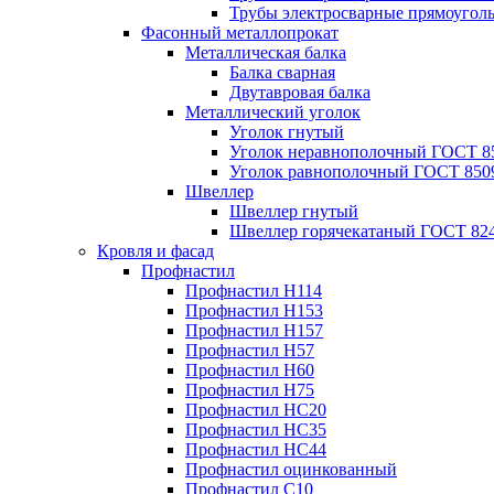
Трубы электросварные прямоугол
Фасонный металлопрокат
Металлическая балка
Балка сварная
Двутавровая балка
Металлический уголок
Уголок гнутый
Уголок неравнополочный ГОСТ 8
Уголок равнополочный ГОСТ 850
Швеллер
Швеллер гнутый
Швеллер горячекатаный ГОСТ 824
Кровля и фасад
Профнастил
Профнастил Н114
Профнастил Н153
Профнастил Н157
Профнастил Н57
Профнастил Н60
Профнастил Н75
Профнастил НС20
Профнастил НС35
Профнастил НС44
Профнастил оцинкованный
Профнастил С10