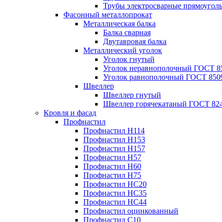
Трубы электросварные прямоугол
Фасонный металлопрокат
Металлическая балка
Балка сварная
Двутавровая балка
Металлический уголок
Уголок гнутый
Уголок неравнополочный ГОСТ 8
Уголок равнополочный ГОСТ 850
Швеллер
Швеллер гнутый
Швеллер горячекатаный ГОСТ 824
Кровля и фасад
Профнастил
Профнастил Н114
Профнастил Н153
Профнастил Н157
Профнастил Н57
Профнастил Н60
Профнастил Н75
Профнастил НС20
Профнастил НС35
Профнастил НС44
Профнастил оцинкованный
Профнастил С10