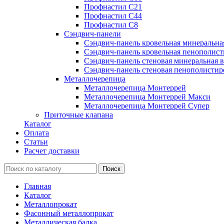
Профнастил С21
Профнастил С44
Профнастил С8
Сэндвич-панели
Сэндвич-панель кровельная минеральна
Сэндвич-панель кровельная пенополист
Сэндвич-панель стеновая минеральная в
Сэндвич-панель стеновая пенополистир
Металлочерепица
Металлочерепица Монтеррей
Металлочерепица Монтеррей Макси
Металлочерепица Монтеррей Супер
Приточные клапана
Каталог
Оплата
Статьи
Расчет доставки
Главная
Каталог
Металлопрокат
Фасонный металлопрокат
Металлическая балка