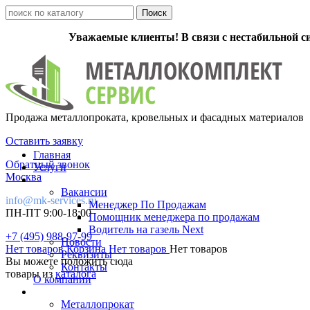
Уважаемые клиенты! В связи с нестабильной с
Продажа металлопроката, кровельных и фасадных материалов
Оставить заявку
Главная
Обратный звонок
Услуги
Москва
Вакансии
info@mk-services.ru
Менеджер По Продажам
ПН-ПТ 9:00-18:00
Помощник менеджера по продажам
Водитель на газель Next
+7 (495) 988-97-99
Новости
Нет товаров
Корзина
Нет товаров
Нет товаров
Реквизиты
Вы можете положить сюда
Контакты
товары из
каталога
О компании
Металлопрокат