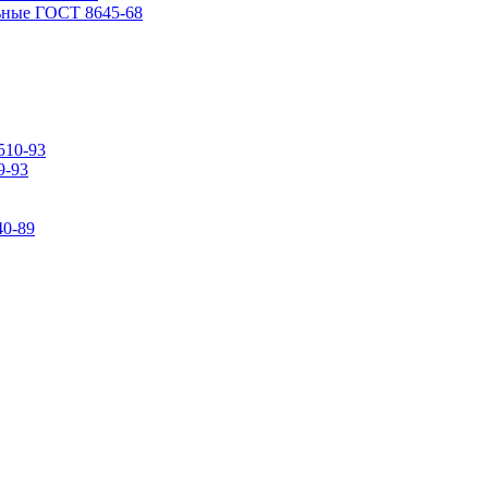
ьные ГОСТ 8645-68
510-93
9-93
0-89