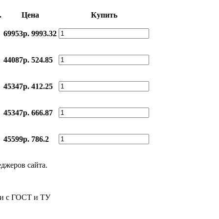
.
Цена
Купить
69953р.
9993.32
44087р.
524.85
45347р.
412.25
45347р.
666.87
45599р.
786.2
еджеров сайта.
ии с ГОСТ и ТУ