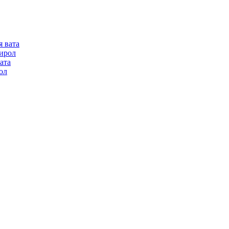
я вата
ирол
ата
ол