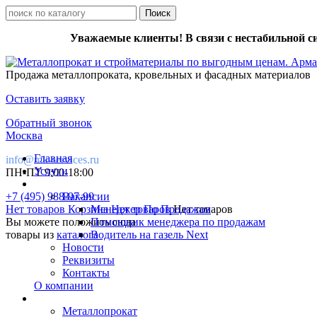
Уважаемые клиенты! В связи с нестабильной с
Продажа металлопроката, кровельных и фасадных материалов
Оставить заявку
Обратный звонок
Москва
Главная
info@mk-services.ru
Услуги
ПН-ПТ 9:00-18:00
+7 (495) 988-97-99
Вакансии
Нет товаров
Корзина
Менеджер По Продажам
Нет товаров
Нет товаров
Вы можете положить сюда
Помощник менеджера по продажам
товары из
каталога
Водитель на газель Next
Новости
Реквизиты
Контакты
О компании
Металлопрокат