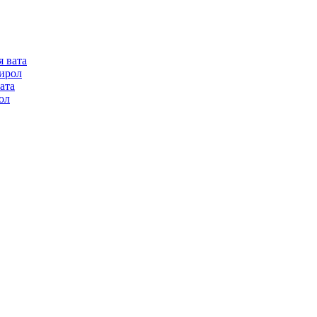
я вата
ирол
ата
ол