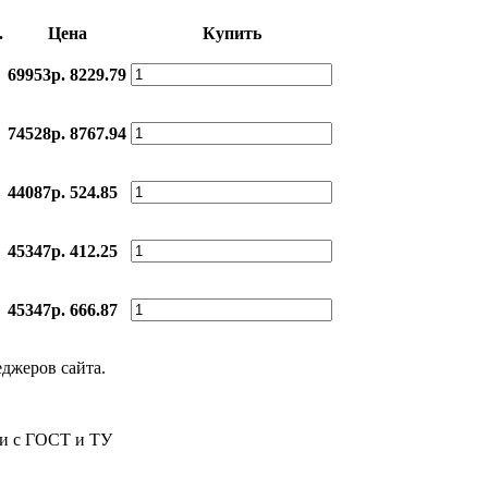
.
Цена
Купить
69953р.
8229.79
74528р.
8767.94
44087р.
524.85
45347р.
412.25
45347р.
666.87
еджеров сайта.
ии с ГОСТ и ТУ