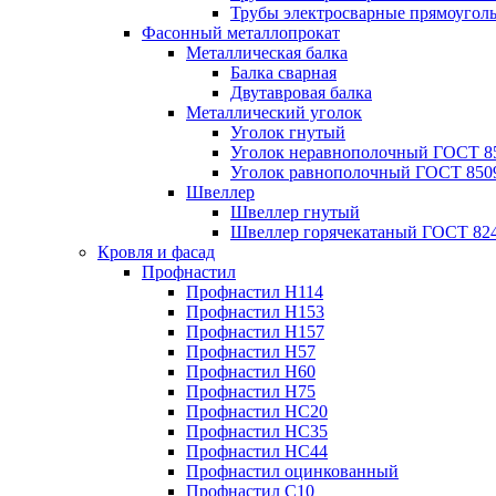
Трубы электросварные прямоугол
Фасонный металлопрокат
Металлическая балка
Балка сварная
Двутавровая балка
Металлический уголок
Уголок гнутый
Уголок неравнополочный ГОСТ 8
Уголок равнополочный ГОСТ 850
Швеллер
Швеллер гнутый
Швеллер горячекатаный ГОСТ 824
Кровля и фасад
Профнастил
Профнастил Н114
Профнастил Н153
Профнастил Н157
Профнастил Н57
Профнастил Н60
Профнастил Н75
Профнастил НС20
Профнастил НС35
Профнастил НС44
Профнастил оцинкованный
Профнастил С10