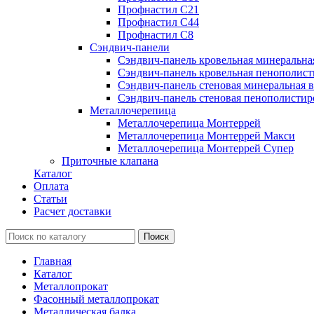
Профнастил С21
Профнастил С44
Профнастил С8
Сэндвич-панели
Сэндвич-панель кровельная минеральна
Сэндвич-панель кровельная пенополист
Сэндвич-панель стеновая минеральная в
Сэндвич-панель стеновая пенополистир
Металлочерепица
Металлочерепица Монтеррей
Металлочерепица Монтеррей Макси
Металлочерепица Монтеррей Супер
Приточные клапана
Каталог
Оплата
Статьи
Расчет доставки
Главная
Каталог
Металлопрокат
Фасонный металлопрокат
Металлическая балка