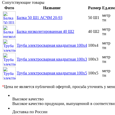
Сопутствующие товары
Фото
Название
Размер
Ед.изм
метр
Балка 50 Ш1 АСЧМ 20-93
50 Ш1
тн
метр
Балка низколегированная 40 Ш2
40 Ш2
тн
метр
Труба электросварная квадратная 100x4
100x4
тн
метр
Труба электросварная квадратная 100x3
100x3
тн
метр
Труба электросварная квадратная 100x5
100x5
тн
*
Цена не является публичной офертой, просьба уточнять у мен
Высокое качество
Высокое качество продукции, выпущенной в соответств
Доставка по России