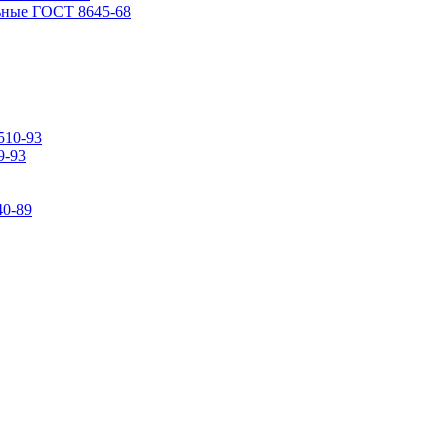
ьные ГОСТ 8645-68
510-93
9-93
0-89